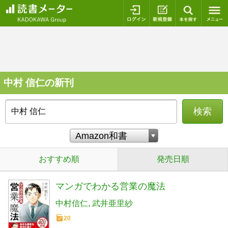
ログイン
新規登録
本を探
中村 信仁の新刊
検索
おすすめ順
発売日順
マンガでわかる営業の魔法
中村信仁
武井亜里紗
20