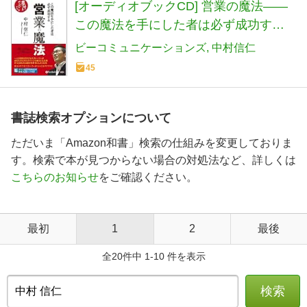
[オーディオブックCD] 営業の魔法――
この魔法を手にした者は必ず成功する
(<CD>)
ビーコミュニケーションズ
中村信仁
45
書誌検索オプションについて
ただいま「Amazon和書」検索の仕組みを変更しておりま
す。検索で本が見つからない場合の対処法など、詳しくは
こちらのお知らせ
をご確認ください。
最初
1
2
最後
全20件中 1-10 件を表示
検索