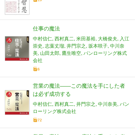
19
仕事の魔法
中村信仁
西村真二
米田基裕
大橋俊夫
入江
崇史
志葉丈瑠
井門宗之
坂本咲子
中川奈
美
山田太郎
鷹生唯空
パンローリング株式
会社
6
営業の魔法――この魔法を手にした者
は必ず成功する
中村信仁
西村真二
井門宗之
中川奈美
パン
ローリング株式会社
72