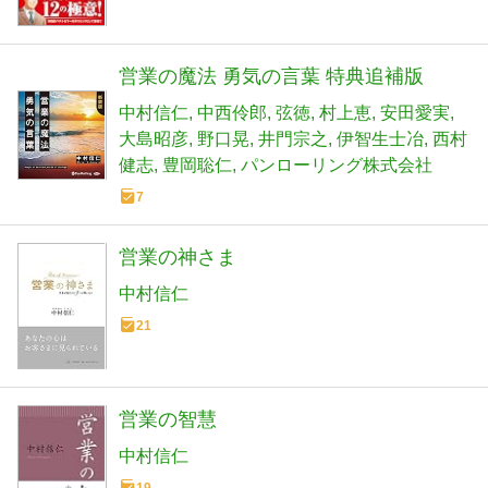
営業の魔法 勇気の言葉 特典追補版
中村信仁
中西伶郎
弦徳
村上恵
安田愛実
大島昭彦
野口晃
井門宗之
伊智生士冶
西村
健志
豊岡聡仁
パンローリング株式会社
7
営業の神さま
中村信仁
21
営業の智慧
中村信仁