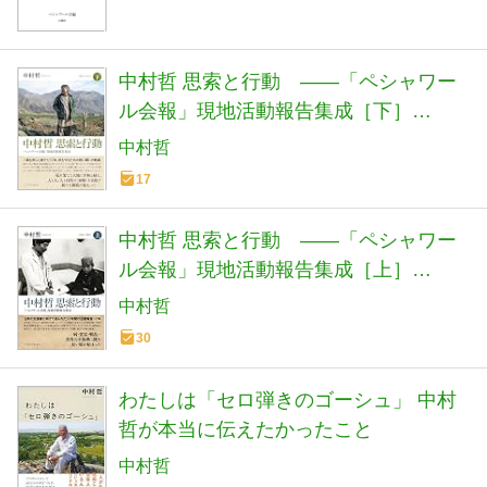
中村哲 思索と行動 ――「ペシャワー
ル会報」現地活動報告集成［下］
2002〜2019
中村哲
17
中村哲 思索と行動 ――「ペシャワー
ル会報」現地活動報告集成［上］
1983〜2001
中村哲
30
わたしは「セロ弾きのゴーシュ」 中村
哲が本当に伝えたかったこと
中村哲