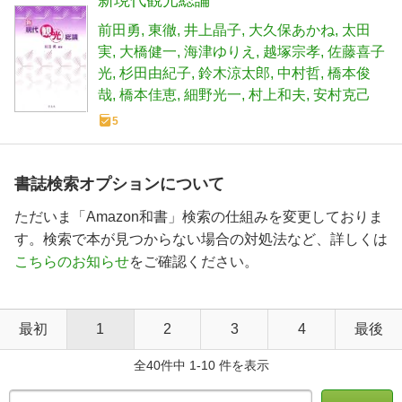
前田勇
東徹
井上晶子
大久保あかね
太田
実
大橋健一
海津ゆりえ
越塚宗孝
佐藤喜子
光
杉田由紀子
鈴木涼太郎
中村哲
橋本俊
哉
橋本佳恵
細野光一
村上和夫
安村克己
5
書誌検索オプションについて
ただいま「Amazon和書」検索の仕組みを変更しておりま
す。検索で本が見つからない場合の対処法など、詳しくは
こちらのお知らせ
をご確認ください。
最初
1
2
3
4
最後
全40件中 1-10 件を表示