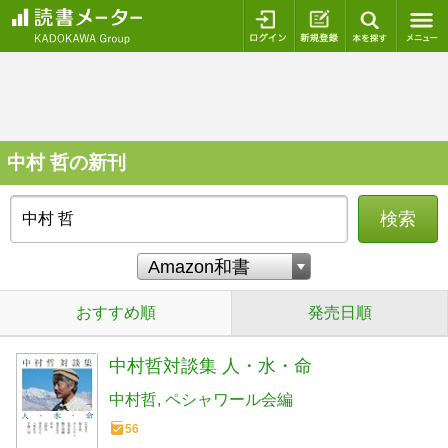
ログイン
新規登録
本を探
中村 哲の新刊
検索
おすすめ順
発売日順
中村哲対談集 人・水・命
中村哲
ペシャワール会編
56