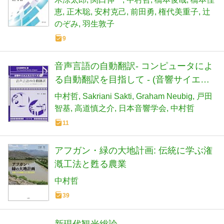
恵
正木聡
安村克己
前田勇
権代美重子
辻
のぞみ
羽生敦子
9
音声言語の自動翻訳- コンピュータによ
る自動翻訳を目指して - (音響サイエン
スシリーズ 18)
中村哲
Sakriani Sakti
Graham Neubig
戸田
智基
高道慎之介
日本音響学会
中村哲
11
アフガン・緑の大地計画: 伝統に学ぶ潅
漑工法と甦る農業
中村哲
39
新現代観光総論