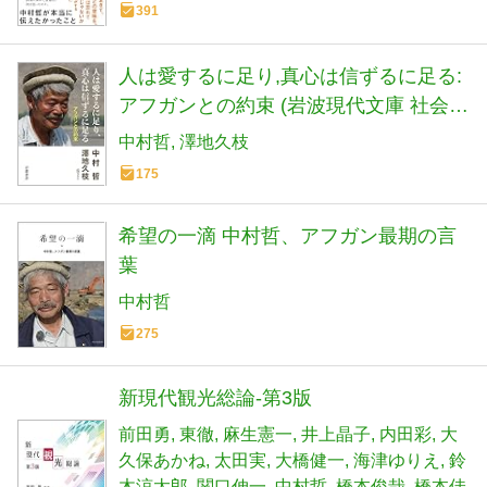
391
人は愛するに足り,真心は信ずるに足る:
アフガンとの約束 (岩波現代文庫 社会
328)
中村哲
澤地久枝
175
希望の一滴 中村哲、アフガン最期の言
葉
中村哲
275
新現代観光総論-第3版
前田勇
東徹
麻生憲一
井上晶子
内田彩
大
久保あかね
太田実
大橋健一
海津ゆりえ
鈴
木涼太郎
関口伸一
中村哲
橋本俊哉
橋本佳