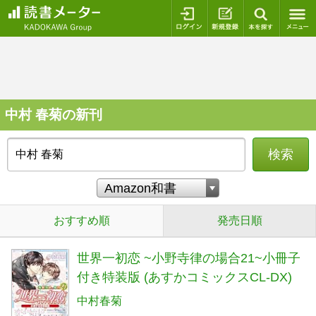
ログイン
新規登録
本を探
中村 春菊の新刊
検索
おすすめ順
発売日順
世界一初恋 ~小野寺律の場合21~小冊子
付き特装版 (あすかコミックスCL-DX)
中村春菊