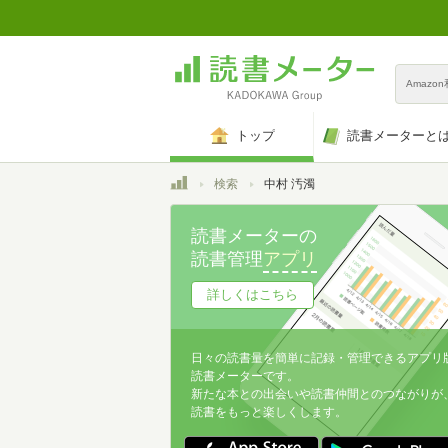
Amazo
トップ
読書メーターと
トップ
検索
中村 汚濁
読書メーターの
読書管理
アプリ
詳しくはこちら
日々の読書量を簡単に記録・管理できるアプリ
読書メーターです。
新たな本との出会いや読書仲間とのつながりが
読書をもっと楽しくします。