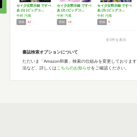
セイ少女黙示録 ですぺ
セイ少女黙示録 ですぺ
セイ少女黙示録 ですぺ
あ (1) (ビッグコ…
あ (2) (ビッグコ…
あ (3) (ビッグコ…
中村 汚濁
中村 汚濁
中村 汚濁
登録
42
登録
16
登録
8
全3件を表示
書誌検索オプションについて
ただいま「Amazon和書」検索の仕組みを変更しておりま
法など、詳しくは
こちらのお知らせ
をご確認ください。