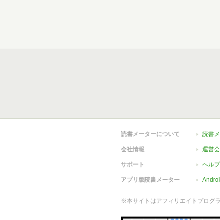
読書メーターについて
読書メ
会社情報
運営会
サポート
ヘルプ
アプリ版読書メーター
Andr
※本サイトはアフィリエイトプログ