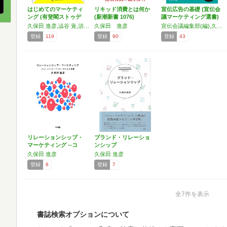
はじめてのマーケティ
リキッド消費とは何か
宣伝広告の基礎 (宣伝会
ング (有斐閣ストゥデ
(新潮新書 1076)
議マーケティング選書)
ィ…
久保田 進彦,澁谷 覚,須永 努
久保田 進彦
宣伝会議編集部(編),久保田進彦,五十嵐正毅,澤邊芳明,中川健,中澤壮吉,日本広告審査機構,本間充,水野祐,和田龍夫
登録
119
登録
90
登録
43
リレーションシップ・
ブランド・リレーショ
マーケティング --コ
ンシップ
ミ…
久保田 進彦
久保田 進彦
登録
8
登録
7
全7件を表示
書誌検索オプションについて