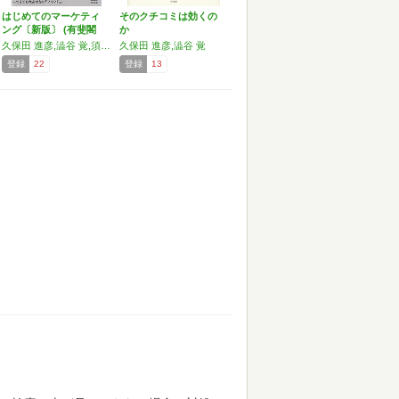
はじめてのマーケティ
そのクチコミは効くの
ング〔新版〕 (有斐閣
か
ス…
久保田 進彦,澁谷 覚,須永 努
久保田 進彦,澁谷 覚
登録
22
登録
13