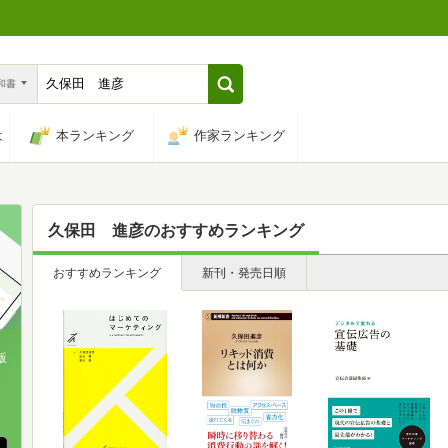
n和書
は
本ランキング
作家ランキング
久保田 進彦
のおすすめランキング
おすすめランキング
新刊・発売日順
版
、