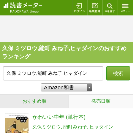
ログイン
新規登録
本を探
久保 ミツロウ,能町 みね子,ヒャダインのおすすめ
ランキング
検索
おすすめ順
発売日順
かわいい中年 (単行本)
久保ミツロウ
能町みね子
ヒャダイン