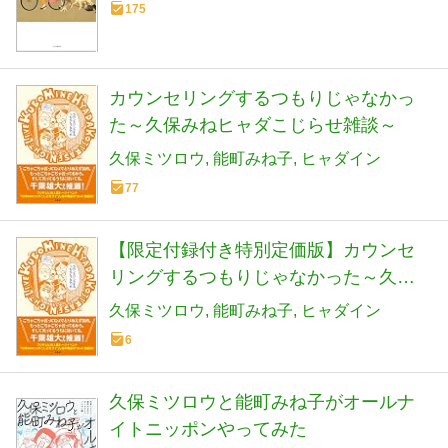
175
カウンセリングするつもりじゃなかっ
た～久保みねヒャダこじらせ雑談～
久保ミツロウ
能町みね子
ヒャダイン
77
【限定付録付き特別定価版】カウンセ
リングするつもりじゃなかった～久保
みねヒャダこじらせ雑談～
久保ミツロウ
能町みね子
ヒャダイン
6
久保ミツロウと能町みね子がオールナ
イトニッポンやってみた