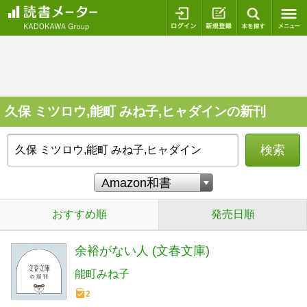
ログイン
新規登録
本を探
久保 ミツロウ,能町 みね子,ヒャダインの新刊
検索
おすすめ順
発売日順
余裕がない人 (文春文庫)
能町みね子
2