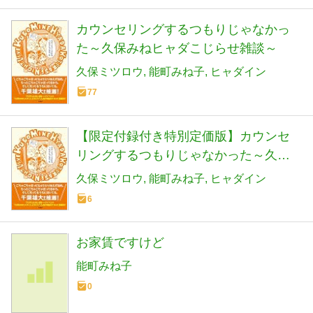
カウンセリングするつもりじゃなかっ
た～久保みねヒャダこじらせ雑談～
久保ミツロウ
能町みね子
ヒャダイン
77
【限定付録付き特別定価版】カウンセ
リングするつもりじゃなかった～久保
みねヒャダこじらせ雑談～
久保ミツロウ
能町みね子
ヒャダイン
6
お家賃ですけど
能町みね子
0