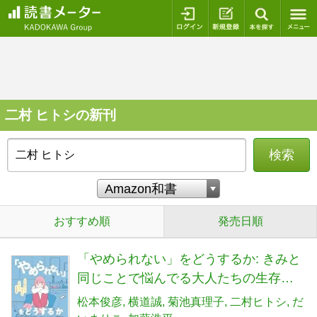
ログイン
新規登録
本を探
二村 ヒトシの新刊
検索
おすすめ順
発売日順
「やめられない」をどうするか: きみと
同じことで悩んでる大人たちの生存戦
略
松本俊彦
横道誠
菊池真理子
二村ヒトシ
だ