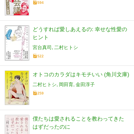
594
どうすれば愛しあえるの: 幸せな性愛の
ヒント
宮台真司
二村ヒトシ
522
オトコのカラダはキモチいい (角川文庫)
二村ヒトシ
岡田育
金田淳子
259
僕たちは愛されることを教わってきた
はずだったのに