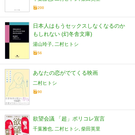
200
日本人はもうセックスしなくなるのか
もしれない (幻冬舎文庫)
湯山玲子
二村ヒトシ
56
あなたの恋がでてくる映画
二村ヒトシ
90
欲望会議 「超」ポリコレ宣言
千葉雅也
二村ヒトシ
柴田英里