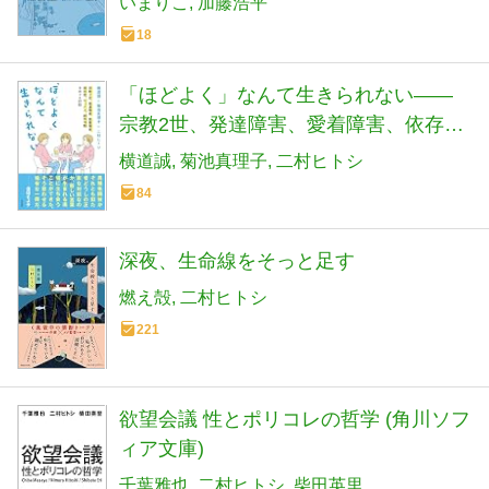
いまりこ
加藤浩平
18
「ほどよく」なんて生きられない――
宗教2世、発達障害、愛着障害、依存
症、セックス、創作活動をめぐる対話
横道誠
菊池真理子
二村ヒトシ
84
深夜、生命線をそっと足す
燃え殻
二村ヒトシ
221
欲望会議 性とポリコレの哲学 (角川ソフ
ィア文庫)
千葉雅也
二村ヒトシ
柴田英里