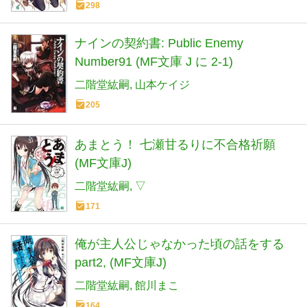
298
ナインの契約書: Public Enemy
Number91 (MF文庫 J に 2-1)
二階堂紘嗣
山本ケイジ
205
あまとう！ 七瀬甘るりに不合格祈願
(MF文庫J)
二階堂紘嗣
▽
171
俺が主人公じゃなかった頃の話をする
part2, (MF文庫J)
二階堂紘嗣
館川まこ
164