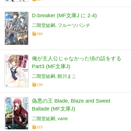
D-breaker (MF文庫J に 2-4)
二階堂紘嗣
フルーツパンチ
160
俺が主人公じゃなかった頃の話をする
Part3 (MF文庫J)
二階堂紘嗣
館川まこ
130
偽悪の王 Blade, Blaze and Sweet
Ballade (MF文庫J)
二階堂紘嗣
vane
123