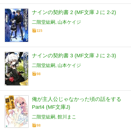
ナインの契約書 2 (MF文庫 J に 2-2)
二階堂紘嗣
山本ケイジ
115
ナインの契約書 3 (MF文庫 J に 2-3)
二階堂紘嗣
山本ケイジ
98
俺が主人公じゃなかった頃の話をする
Part4 (MF文庫J)
二階堂紘嗣
館川まこ
98