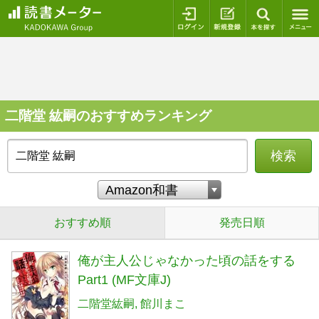
ログイン
新規登録
本を探
二階堂 紘嗣のおすすめランキング
検索
おすすめ順
発売日順
俺が主人公じゃなかった頃の話をする
Part1 (MF文庫J)
二階堂紘嗣
館川まこ