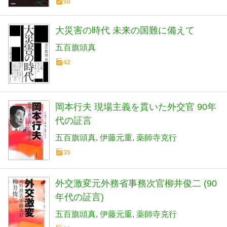
50
大災害の時代 未来の国難に備えて
五百旗頭真
42
岡本行夫 現場主義を貫いた外交官 90年
代の証言
五百旗頭真
伊藤元重
薬師寺克行
35
外交激変元外務省事務次官柳井俊二 (90
年代の証言)
五百旗頭真
伊藤元重
薬師寺克行