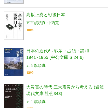
高坂正堯と戦後日本
五百旗頭真
中西寛
94
日本の近代6 - 戦争・占領・講和
1941~1955 (中公文庫 S 24-6)
五百旗頭真
90
大災害の時代 三大震災から考える (岩波
現代文庫 社会343)
五百旗頭真