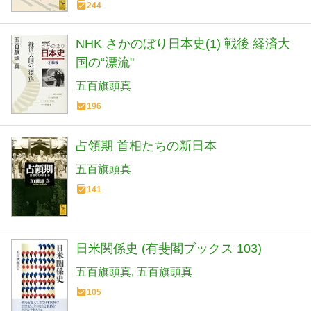
244
NHK さかのぼり日本史(1) 戦後 経済大
国の“漂流"
五百旗頭真
196
占領期 首相たちの新日本
五百旗頭真
141
日米関係史 (有斐閣ブックス 103)
五百旗頭真
五百旗頭真
105