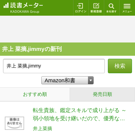
ログイン
新規登録
本を探
井上 菜摘,jimmyの新刊
検索
おすすめ順
発売日順
転生貴族、鑑定スキルで成り上がる ～
弱小領地を受け継いだので、優秀な人
材を増やしていたら、最強領地になっ
井上菜摘
てた～ コミック 1-20巻セット (講談社)