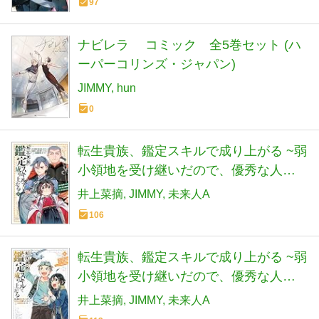
97
ナビレラ コミック 全5巻セット (ハ
ーパーコリンズ・ジャパン)
JIMMY
hun
0
転生貴族、鑑定スキルで成り上がる ~弱
小領地を受け継いだので、優秀な人材
を増やしていたら、最強領地になって
井上菜摘
JIMMY
未来人A
た~(17) (KCデラックス)
106
転生貴族、鑑定スキルで成り上がる ~弱
小領地を受け継いだので、優秀な人材
を増やしていたら、最強領地になって
井上菜摘
JIMMY
未来人A
た~(16) (KCデラックス)