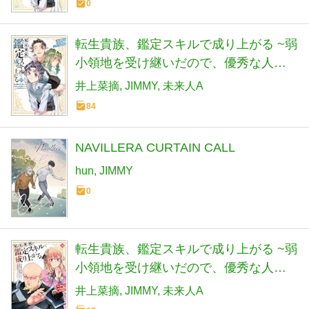
0
ト (講談社)
転生貴族、鑑定スキルで成り上がる ~弱
小領地を受け継いだので、優秀な人材
を増やしていたら、最強領地になって
井上菜摘
JIMMY
未来人A
た~(19) (KCデラックス)
84
NAVILLERA CURTAIN CALL
hun
JIMMY
0
転生貴族、鑑定スキルで成り上がる ~弱
小領地を受け継いだので、優秀な人材
を増やしていたら、最強領地になって
井上菜摘
JIMMY
未来人A
た~(18) (KCデラックス)