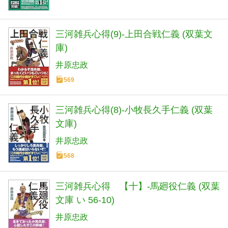
三河雑兵心得(9)-上田合戦仁義 (双葉文
庫)
井原忠政
569
三河雑兵心得(8)-小牧長久手仁義 (双葉
文庫)
井原忠政
568
三河雑兵心得 【十】-馬廻役仁義 (双葉
文庫 い 56-10)
井原忠政