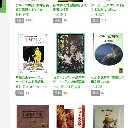
ケルトの神話: 女神と英
妖精学入門 (講談社現代
アーサー王ロマンス (ち
雄と妖精と (ちくま…
新書 1419)
くま文庫 い 16-…
井村 君江
井村 君江
井村 君江
登録
895
登録
284
登録
249
幸福の王子―オスカ
コティングリー妖精事
ケルト妖精学 (講談社学
ー・ワイルド童話集
件 イギリス妖精写真
術文庫 1243)
の新…
井村 君江,オスカー ワイルド
井村 君江,浜野 志保
井村 君江
登録
64
登録
63
登録
57