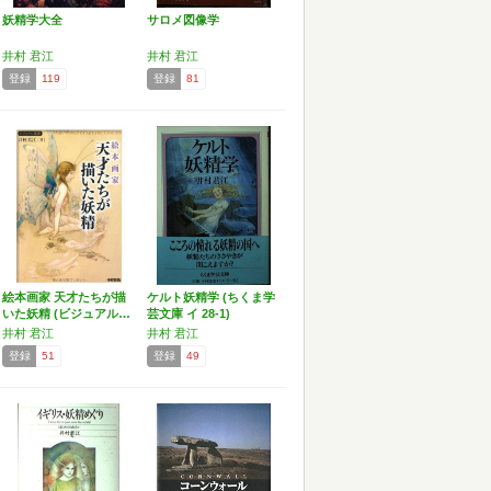
妖精学大全
サロメ図像学
井村 君江
井村 君江
登録
119
登録
81
絵本画家 天才たちが描
ケルト妖精学 (ちくま学
いた妖精 (ビジュアル…
芸文庫 イ 28-1)
井村 君江
井村 君江
登録
51
登録
49