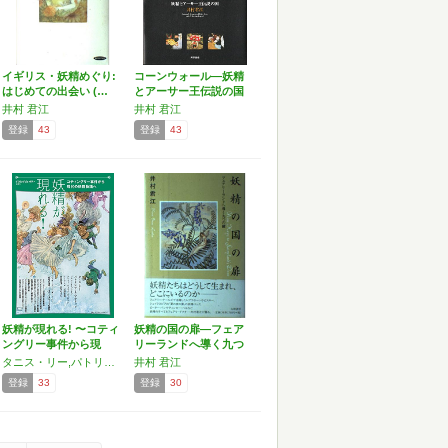
イギリス・妖精めぐり:
コーンウォール―妖精
はじめての出会い (…
とアーサー王伝説の国
井村 君江
井村 君江
登録
43
登録
43
妖精が現れる! 〜コティ
妖精の国の扉―フェア
ングリー事件から現
リーランドへ導く九つ
代…
の鍵
タニス・リー,パトリシア・A・マキリップ,エドワード・L・ガードナー,高原 英理,井村 君江
井村 君江
登録
33
登録
30