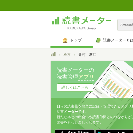
Amazo
トップ
読書メーターと
トップ
検索
井村 君江
読書メーターの
読書管理
アプリ
詳しくはこちら
日々の読書量を簡単に記録・管理できるアプリ
読書メーターです。
新たな本との出会いや読書仲間とのつながりが
読書をもっと楽しくします。