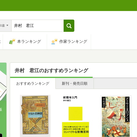
n和書
は
本ランキング
作家ランキング
井村 君江
のおすすめランキング
おすすめランキング
新刊・発売日順
版
、