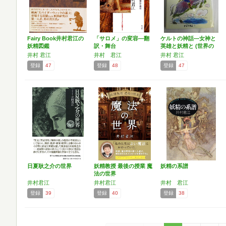
Fairy Book井村君江の
「サロメ」の変容―翻
ケルトの神話―女神と
妖精図鑑
訳・舞台
英雄と妖精と (世界の
神…
井村 君江
井村 君江
井村 君江
登録
47
登録
48
登録
47
日夏耿之介の世界
妖精教授 最後の授業 魔
妖精の系譜
法の世界
井村君江
井村君江
井村 君江
登録
39
登録
40
登録
38