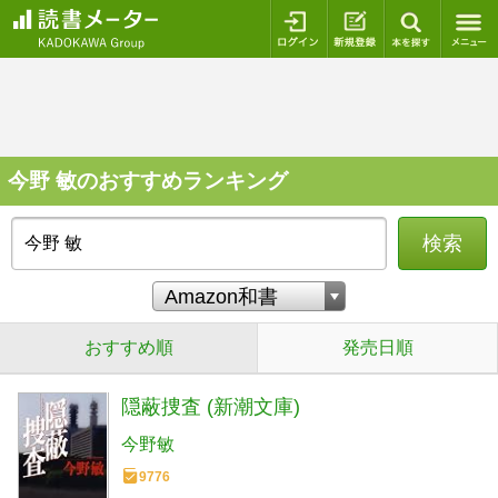
ログイン
新規登録
本を探
今野 敏のおすすめランキング
検索
おすすめ順
発売日順
隠蔽捜査 (新潮文庫)
今野敏
9776