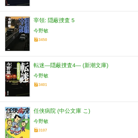
宰領: 隠蔽捜査 5
今野敏
3450
転迷―隠蔽捜査4― (新潮文庫)
今野敏
3401
任侠病院 (中公文庫 こ)
今野敏
3107