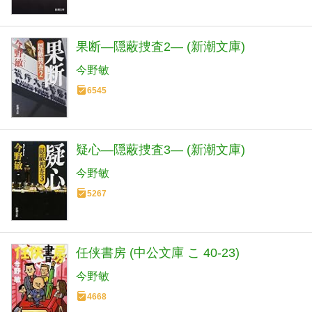
果断―隠蔽捜査2― (新潮文庫)
今野敏
6545
疑心―隠蔽捜査3― (新潮文庫)
今野敏
5267
任侠書房 (中公文庫 こ 40-23)
今野敏
4668