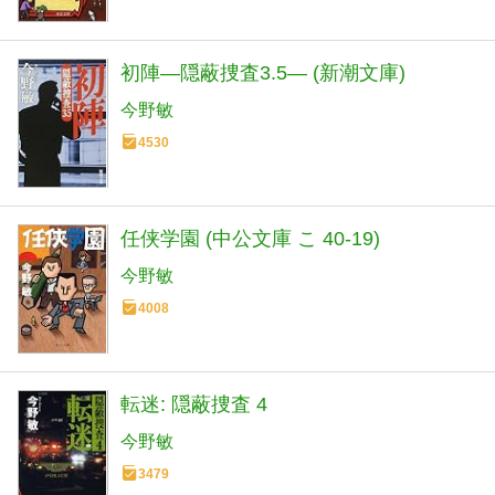
初陣―隠蔽捜査3.5― (新潮文庫)
今野敏
4530
任侠学園 (中公文庫 こ 40-19)
今野敏
4008
転迷: 隠蔽捜査 4
今野敏
3479