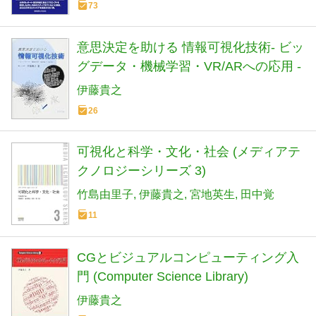
73
意思決定を助ける 情報可視化技術- ビッ
グデータ・機械学習・VR/ARへの応用 -
伊藤貴之
26
可視化と科学・文化・社会 (メディアテ
クノロジーシリーズ 3)
竹島由里子
伊藤貴之
宮地英生
田中覚
11
CGとビジュアルコンピューティング入
門 (Computer Science Library)
伊藤貴之