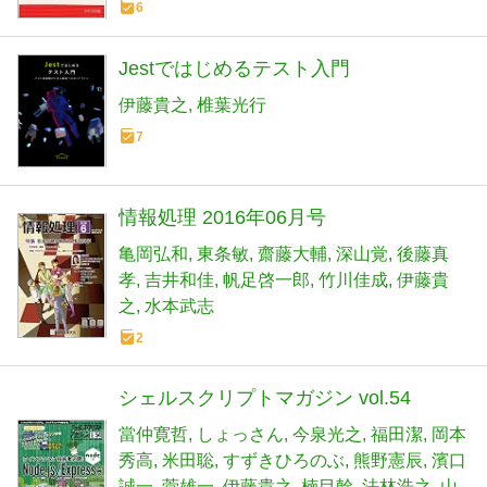
6
Jestではじめるテスト入門
伊藤貴之
椎葉光行
7
情報処理 2016年06月号
亀岡弘和
東条敏
齋藤大輔
深山覚
後藤真
孝
吉井和佳
帆足啓一郎
竹川佳成
伊藤貴
之
水本武志
2
シェルスクリプトマガジン vol.54
當仲寛哲
しょっさん
今泉光之
福田潔
岡本
秀高
米田聡
すずきひろのぶ
熊野憲辰
濱口
誠一
菅雄一
伊藤貴之
楠目幹
法林浩之
山