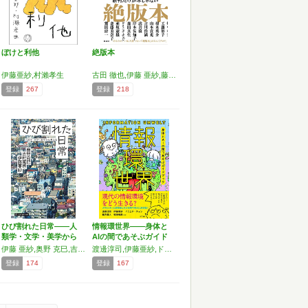
ぼけと利他
絶版本
伊藤亜紗,村瀨孝生
古田 徹也,伊藤 亜紗,藤原 辰史,佐藤 卓己,荒井 裕樹,小川 さやか,隠岐 さや香,原 武史,西田 亮介,稲葉 振一郎,荒木 優太,辻田 真佐憲,畑中 章宏,工藤 郁子,榎木 英介,山本 貴光,吉川 浩満,読書猿,岸本 佐知子,森田 真生,ドミニク チェン,赤坂 憲雄,斎藤 美奈子,鷲田 清一
登録
267
登録
218
ひび割れた日常——人
情報環世界――身体と
類学・文学・美学から
AIの間であそぶガイド
考える
ブ…
伊藤 亜紗,奥野 克巳,吉村 萬壱
渡邊淳司,伊藤亜紗,ドミニク・チェン,緒方壽人,塚田有那,ひらのりょう,和田夏実,村田藍子,桜井祐,内田友紀,会田大也,長谷川愛,小倉ヒラク,原島大輔,浦川通,山下遼,橋口恭子,畠中実,木下真吾
登録
174
登録
167