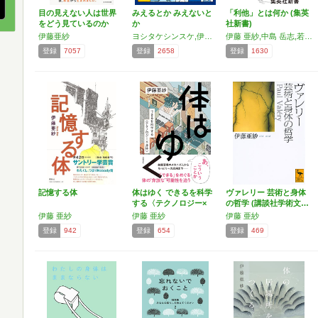
目の見えない人は世界
みえるとか みえないと
「利他」とは何か (集英
をどう見ているのか
か
社新書)
(光…
伊藤亜紗
ヨシタケシンスケ,伊藤亜紗
伊藤 亜紗,中島 岳志,若松 英輔,國分 功一郎,磯崎 憲一郎
登録
7057
登録
2658
登録
1630
記憶する体
体はゆく できるを科学
ヴァレリー 芸術と身体
する〈テクノロジー×
の哲学 (講談社学術文…
身…
伊藤 亜紗
伊藤 亜紗
伊藤 亜紗
登録
942
登録
654
登録
469