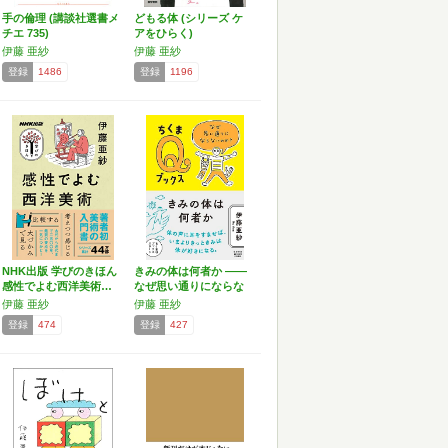
手の倫理 (講談社選書メ
どもる体 (シリーズ ケ
チエ 735)
アをひらく)
伊藤 亜紗
伊藤 亜紗
登録
1486
登録
1196
NHK出版 学びのきほん
きみの体は何者か ――
感性でよむ西洋美術…
なぜ思い通りにならな
い…
伊藤 亜紗
伊藤 亜紗
登録
474
登録
427