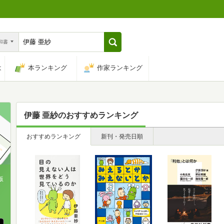
n和書
は
本ランキング
作家ランキング
伊藤 亜紗
のおすすめランキング
おすすめランキング
新刊・発売日順
版
、