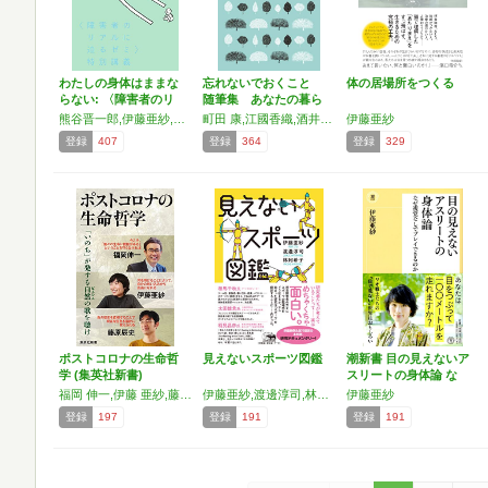
わたしの身体はままな
忘れないでおくこと
体の居場所をつくる
らない: 〈障害者のリ
随筆集 あなたの暮ら
ア…
しを…
熊谷晋一郎,伊藤亜紗,野澤和弘,石田祐貴,いちむらみさこ,今井出雲,大島真理佳,笠嶋敏,桐島優太,坂爪真吾,高木佑透,玉木幸則,馬場拓也,haru,樋口直美
町田 康,江國香織,酒井駒子,ヤマザキマリ,保阪正康,潮田登久子,関 容子,鴻巣友季子,片岡義男,小池昌代,近田春夫,斎藤明美,半藤一利,岩政伸治,角田光代,津村記久子,姜 尚美,穂村 弘,木内 昇,三木 卓,ほしよりこ,早坂 暁,佐野眞一,楊 逸,西 加奈子,平田俊子,植松三十里,坂之上洋子,恩田 陸,吉行和子,青木奈緖,赤川次郎,山口 晃,渡辺和子,鈴木みき,三宮麻由子,末盛千枝子,椎名 誠,堀江敏幸,坂井真紀,高畑充希,あべ弘士,ミロコマチコ,伊藤亜紗,阿川佐和子,益田ミリ,最果タヒ,吉田篤弘,ブレ
伊藤亜紗
登録
407
登録
364
登録
329
ポストコロナの生命哲
見えないスポーツ図鑑
潮新書 目の見えないア
学 (集英社新書)
スリートの身体論 な
ぜ…
福岡 伸一,伊藤 亜紗,藤原 辰史
伊藤亜紗,渡邊淳司,林阿希子
伊藤亜紗
登録
197
登録
191
登録
191