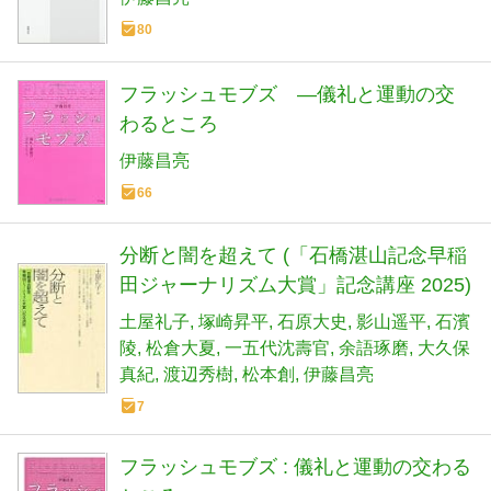
80
フラッシュモブズ ―儀礼と運動の交
わるところ
伊藤昌亮
66
分断と闇を超えて (「石橋湛山記念早稲
田ジャーナリズム大賞」記念講座 2025)
土屋礼子
塚崎昇平
石原大史
影山遥平
石濱
陵
松倉大夏
一五代沈壽官
余語琢磨
大久保
真紀
渡辺秀樹
松本創
伊藤昌亮
7
フラッシュモブズ : 儀礼と運動の交わる