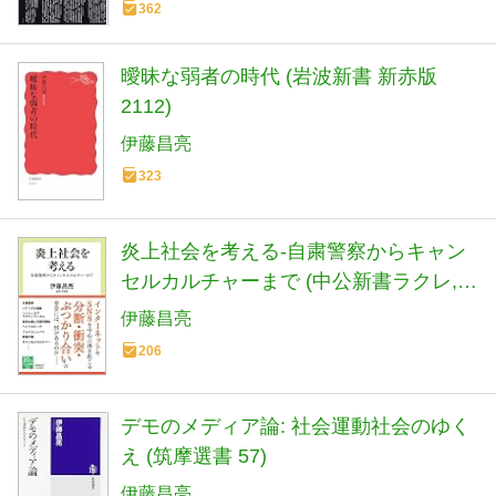
362
曖昧な弱者の時代 (岩波新書 新赤版
2112)
伊藤昌亮
323
炎上社会を考える-自粛警察からキャン
セルカルチャーまで (中公新書ラクレ,
752)
伊藤昌亮
206
デモのメディア論: 社会運動社会のゆく
え (筑摩選書 57)
伊藤昌亮