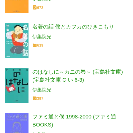
672
名著の話 僕とカフカのひきこもり
伊集院光
639
のはなしに～カニの巻～ (宝島社文庫)
(宝島社文庫 C い 6-3)
伊集院光
397
ファミ通と僕 1998-2000 (ファミ通
BOOKS)