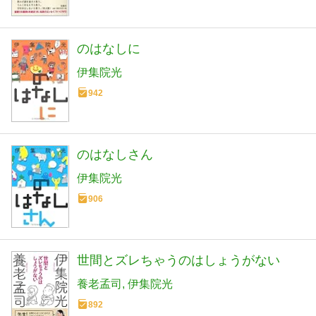
のはなしに
伊集院光
942
のはなしさん
伊集院光
906
世間とズレちゃうのはしょうがない
養老孟司
伊集院光
892