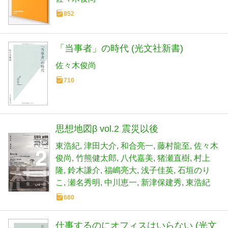
852
「当事者」の時代 (光文社新書)
佐々木俊尚
710
思想地図β vol.2 震災以後
東浩紀
津田大介
和合亮一
藤村龍至
佐々木
俊尚
竹熊健太郎
八代嘉美
猪瀬直樹
村上
隆
鈴木謙介
福嶋亮大
浅子佳英
石垣のり
こ
瀬名秀明
中川恵一
新津保建秀
東浩紀
680
仕事するのにオフィスはいらない (光文