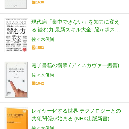
1630
現代病「集中できない」を知力に変え
る 読む力 最新スキル大全: 脳が超スピ
ード化し、しかもクリエイティブに動
佐々木俊尚
き出す!
1553
電子書籍の衝撃 (ディスカヴァー携書)
佐々木俊尚
1042
レイヤー化する世界 テクノロジーとの
共犯関係が始まる (NHK出版新書)
佐々木俊尚