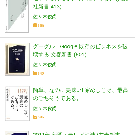
社新書 413)
佐々木俊尚
665
グーグル―Google 既存のビジネスを破
壊する 文春新書 (501)
佐々木俊尚
640
簡単、なのに美味い! 家めしこそ、最高
のごちそうである。
佐々木俊尚
586
2011年 新聞・テレビ消滅 (文春新書