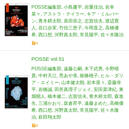
POSSE編集部
小島庸平
岩重佳治
岩本
菜々
アストラ・テイラー
キア・ミルバー
ン
青木耕太郎
喜田崇之
志賀信夫
渡辺寛
人
谷口歩実
竹信三恵子
今岡直之
高橋優
希
西口想
河野真太郎
常見陽平
佐々木隆治
4
POSSE vol.51
POSSE編集部
遠藤公嗣
木下武男
今野晴
貴
中村天江
秃あや美
能條桃子
ヒル・ダリ
ア・エイミー
山本健太朗
岩本菜々
斎藤幸
平
岩橋誠
田所真理子ジェイ
安田菜津紀
東
畑開人
橋本健二
志賀信夫
青木耕太郎
森進
生
三浦かおり
坂倉昇平
遠藤まめた
高橋優
希
西口想
河野真太郎
常見陽平
佐々木隆
治
萩田翔太郎
6