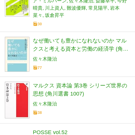
ア・ミルバーン
佐々木隆治
斎藤幸平
今野
晴貴
川上資人
難波優輝
常見陽平
岩本
菜々
坂倉昇平
30
なぜ働いても豊かになれないのか マル
クスと考える資本と労働の経済学 (角川
ソフィア文庫)
佐々木隆治
77
マルクス 資本論 第3巻 シリーズ世界の
思想 (角川選書 1007)
佐々木隆治
38
POSSE vol.52