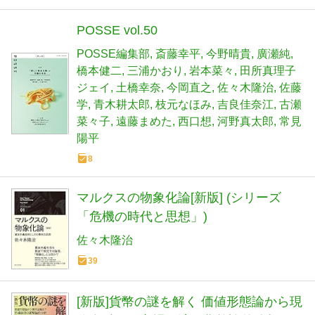
POSSE vol.50
POSSE編集部
斎藤幸平
今野晴貴
廣瀬純
橋本健二
三浦かおり
岩本菜々
田所真理子
ジェイ
土橋幸奈
今岡直之
佐々木隆治
佐藤
学
青木耕太郎
枝元なほみ
吉良佳奈江
古瀬
菜々子
遠藤まめた
西口想
河野真太郎
常見
陽平
8
マルクスの物象化論[新版] (シリーズ
「危機の時代と思想」)
佐々木隆治
39
[新版]貨幣の謎を解く 価値形態論から現