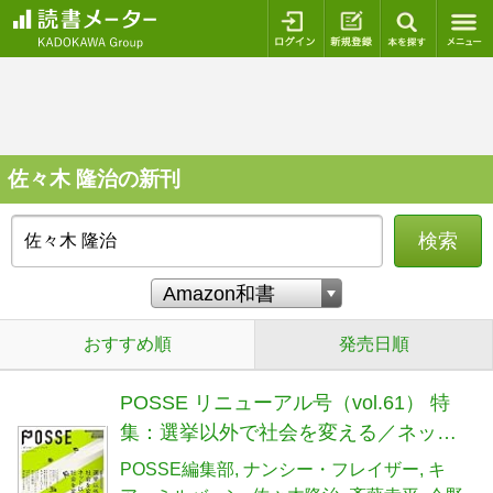
ログイン
新規登録
本を探
佐々木 隆治の新刊
検索
おすすめ順
発売日順
POSSE リニューアル号（vol.61） 特
集：選挙以外で社会を変える／ネット
以外で社会を変える
POSSE編集部
ナンシー・フレイザー
キ