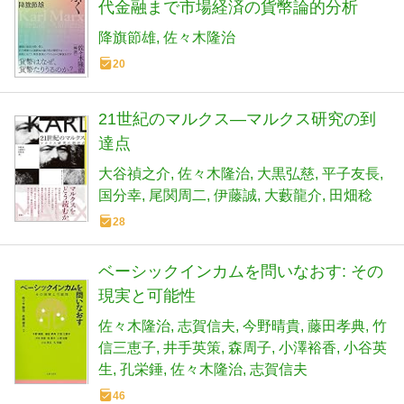
代金融まで市場経済の貨幣論的分析
降旗節雄
佐々木隆治
20
21世紀のマルクス―マルクス研究の到
達点
大谷禎之介
佐々木隆治
大黒弘慈
平子友長
国分幸
尾関周二
伊藤誠
大藪龍介
田畑稔
28
ベーシックインカムを問いなおす: その
現実と可能性
佐々木隆治
志賀信夫
今野晴貴
藤田孝典
竹
信三恵子
井手英策
森周子
小澤裕香
小谷英
生
孔栄錘
佐々木隆治
志賀信夫
46