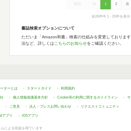
最初
前
1
2
次
全26件中 1 - 20件を表示
書誌検索オプションについて
ただいま「Amazon和書」検索の仕組みを変更しておりま
法など、詳しくは
こちらのお知らせ
をご確認ください。
ーターとは
スタートガイド
利用規約
社
個人情報保護基本方針
Cookie等の利用に関するガイドライン
サ
ご意見
法人・プレスお問い合わせ
リクエストコミュニティ
oidアプリ
iOSアプリ
ラムによる収益を得ています