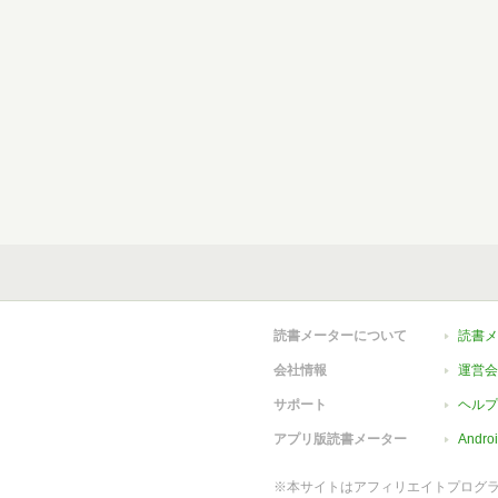
読書メーターについて
読書メ
会社情報
運営会
サポート
ヘルプ
アプリ版読書メーター
Andr
※本サイトはアフィリエイトプログ