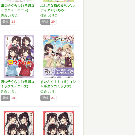
四つ子ぐらし5 (角川コ
ふしぎな猫のまち メル
ミックス・エース)
ティア (3) (ちゃ…
佐倉 おりこ
佐倉 おりこ
登録
13
登録
20
四つ子ぐらし4 (角川コ
すいんぐ！！（５） (ジ
ミックス・エース)
ャルダンコミックス)
佐倉 おりこ
佐倉 おりこ
登録
28
登録
21