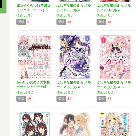
四つ子ぐらし6 (角川コ
ふしぎな猫のまち メル
ふしぎな猫のまち メル
ミックス・エース)
ティア (5) (ちゃ…
ティア (4) (ちゃ…
佐倉 おりこ
佐倉 おりこ
佐倉 おりこ
登録
9
登録
10
登録
15
かわいい女の子の衣装
ふしぎな猫のまち メル
ふしぎな猫のまち メル
デザインアイデア帳
ティア (2) (ちゃ…
ティア (1) (ちゃ…
佐倉 おりこ
佐倉 おりこ
佐倉 おりこ
登録
16
登録
23
登録
48