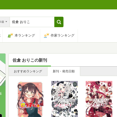
n和書
は
本ランキング
作家ランキング
佐倉 おりこ
の新刊
おすすめランキング
新刊・発売日順
版
、