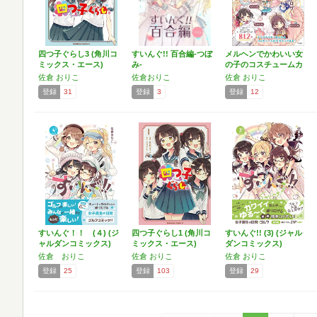
四つ子ぐらし3 (角川コ
すいんぐ!! 百合編-つぼ
メルヘンでかわいい女
ミックス・エース)
み-
の子のコスチュームカ
タロ…
佐倉 おりこ
佐倉おりこ
佐倉 おりこ
登録
31
登録
3
登録
12
すいんぐ！！ (４) (ジ
四つ子ぐらし1 (角川コ
すいんぐ!! (3) (ジャル
ャルダンコミックス)
ミックス・エース)
ダンコミックス)
佐倉 おりこ
佐倉 おりこ
佐倉 おりこ
登録
25
登録
103
登録
29