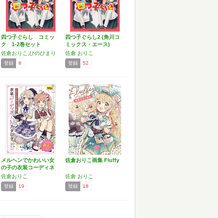
四つ子ぐらし コミッ
四つ子ぐらし2 (角川コ
ク 1-2巻セット
ミックス・エース)
佐倉おりこ,ひのひまり
佐倉 おりこ
登録
8
登録
52
メルヘンでかわいい女
佐倉おりこ画集 Fluffy
の子の衣装コーディネ
ート…
佐倉おりこ
佐倉 おりこ
登録
19
登録
18