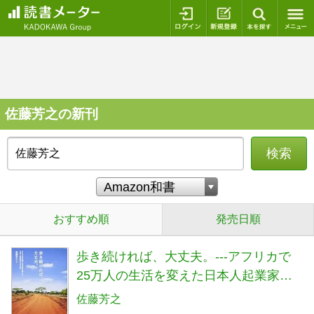
ログイン
新規登録
本を探
佐藤芳之の新刊
検索
おすすめ順
発売日順
歩き続ければ、大丈夫。---アフリカで
25万人の生活を変えた日本人起業家か
らの手紙
佐藤芳之