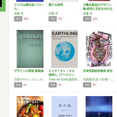
クジラは潮を吹いてい
塑する思考
大量生産品のデザイン
た。
論 経済と文化を分けな
い…
佐藤 卓
佐藤 卓
佐藤 卓
登録
349
登録
337
登録
126
デザインの原形 新装版
ＥＡＲＴＨＬＩＮＧ
日本怪異妖怪事典 東北
地球人（アースリン
グ）と…
日本デザインコミッティー,深澤 直人,佐藤 卓,原 研哉
Think the Earth,飯田哲也,小林弘人,佐藤卓,澤浦彰治,篠宮龍三,瀬谷ルミ子,芹沢高志,富野由悠季,前野隆司
寺西政洋,佐々木 剛一,佐藤 卓,戦狐
登録
63
登録
46
登録
29