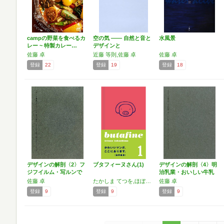
campの野菜を食べるカ
空の気 ―― 自然と音と
水風景
レー ~ 特製カレー…
デザインと
佐藤 卓
近藤 等則,佐藤 卓
佐藤 卓
登録
22
登録
19
登録
18
デザインの解剖〈2〉フ
ブタフィーヌさん(1)
デザインの解剖〈4〉明
ジフイルム・写ルンで
治乳業・おいしい牛乳
す…
…
佐藤 卓
たかしま てつを,ほぼ日刊イトイ新聞,佐藤 卓
佐藤 卓
登録
9
登録
9
登録
9