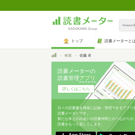
Amazo
トップ
読書メーターと
トップ
検索
佐藤 卓
読書メーターの
読書管理
アプリ
詳しくはこちら
日々の読書量を簡単に記録・管理できるアプリ
読書メーターです。
新たな本との出会いや読書仲間とのつながりが
読書をもっと楽しくします。