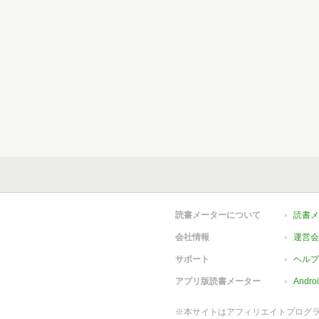
読書メーターについて
読書メ
会社情報
運営会
サポート
ヘルプ
アプリ版読書メーター
Andr
※本サイトはアフィリエイトプログ