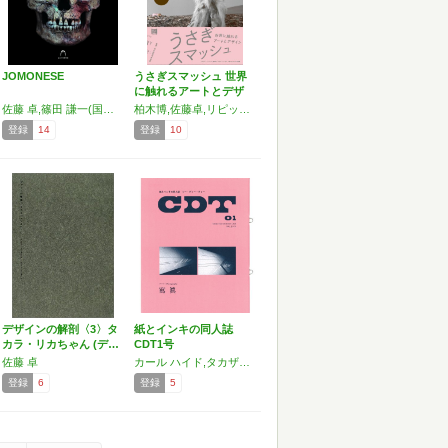
JOMONESE
うさぎスマッシュ 世界
に触れるアートとデザ
イン
佐藤 卓,篠田 謙一(国立科学博物館 人類研究部),坂上 和弘(国立科学博物館 人類研究部),伊藤 俊治
柏木博,佐藤卓,リピット水田堯,アンソニー・ダン&フィオナ・レイビー,長谷川祐子
登録
14
登録
10
デザインの解剖〈3〉タ
紙とインキの同人誌
カラ・リカちゃん (デ…
CDT1号
佐藤 卓
カール ハイド,タカザワケンジ,浅葉 克己,井上 嗣也,奥村 靫正,葛西 薫,北川 一成,菊地 敦己,澁谷 克彦,佐藤 卓,祖父江 慎,立花 文穂,中島 英樹,服部 一成,仲條 正義,松本 弦人
登録
6
登録
5