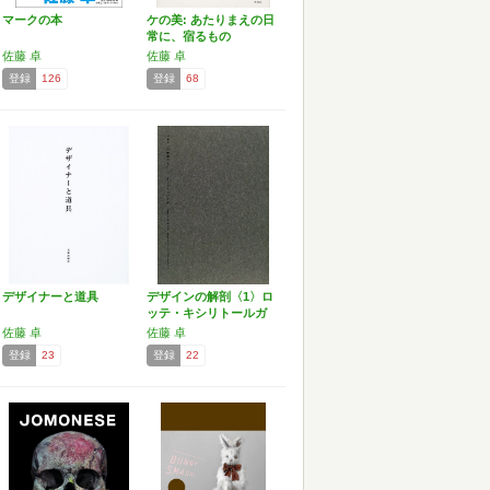
マークの本
ケの美: あたりまえの日
常に、宿るもの
佐藤 卓
佐藤 卓
登録
126
登録
68
デザイナーと道具
デザインの解剖〈1〉ロ
ッテ・キシリトールガ
ム…
佐藤 卓
佐藤 卓
登録
23
登録
22