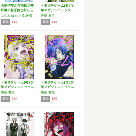
名探偵夢水清志郎の事
トモダチゲーム(3) (少
件簿3 名探偵と封じら
年マガジンコミック…
れ…
はやみね かおる,佐藤 友生
佐藤 友生
登録
534
登録
530
トモダチゲーム(6) (少
トモダチゲーム(7) (少
年マガジンコミック…
年マガジンコミック…
佐藤 友生
佐藤 友生
登録
414
登録
390