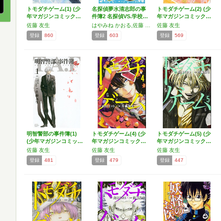
トモダチゲーム(1) (少
名探偵夢水清志郎の事
トモダチゲーム(2) (少
年マガジンコミック…
件簿2 名探偵VS.学校…
年マガジンコミック…
佐藤 友生
はやみね かおる,佐藤 友生
佐藤 友生
登録
860
登録
603
登録
569
明智警部の事件簿(1)
トモダチゲーム(4) (少
トモダチゲーム(5) (少
(少年マガジンコミッ…
年マガジンコミック…
年マガジンコミック…
佐藤 友生
佐藤 友生
佐藤 友生
登録
481
登録
479
登録
447