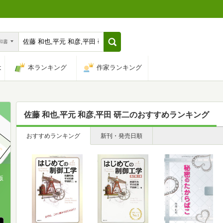
n和書
は
本ランキング
作家ランキング
佐藤 和也,平元 和彦,平田 研二
のおすすめランキング
おすすめランキング
新刊・発売日順
版
、