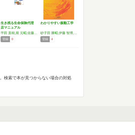
生き残る生命保険代理
わかりやすい振動工学
店マニュアル
平田 直樹,堀 元昭,佐藤 和也
砂子田 勝昭,伊藤 智博,鄭 萬溶,平元 和彦
登録
0
登録
4
す。検索で本が見つからない場合の対処