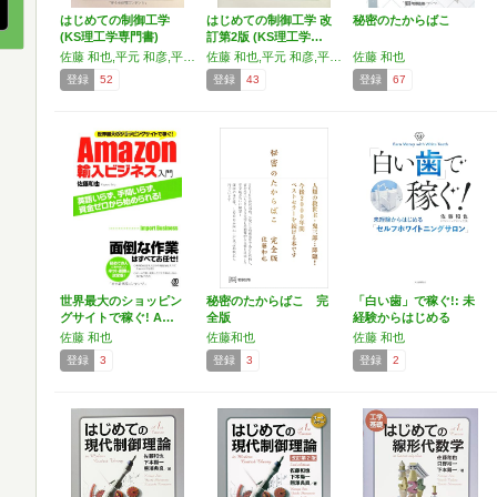
はじめての制御工学
はじめての制御工学 改
秘密のたからばこ
(KS理工学専門書)
訂第2版 (KS理工学…
佐藤 和也,平元 和彦,平田 研二
佐藤 和也,平元 和彦,平田 研二
佐藤 和也
登録
52
登録
43
登録
67
世界最大のショッピン
秘密のたからばこ 完
「白い歯」で稼ぐ!: 未
グサイトで稼ぐ! A…
全版
経験からはじめる
「セ…
佐藤 和也
佐藤和也
佐藤 和也
登録
3
登録
3
登録
2