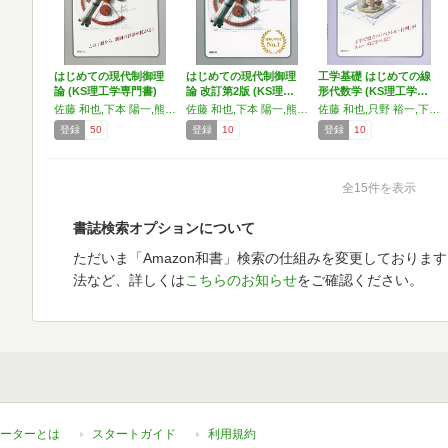
はじめての現代制御理
はじめての現代制御理
工学基礎 はじめての線
論 (KS理工学専門書)
論 改訂第2版 (KS理…
形代数学 (KS理工学…
佐藤 和也,下本 陽一,熊澤 典良
佐藤 和也,下本 陽一,熊澤 典良
佐藤 和也,只野 裕一,下本 陽一
登録
50
登録
10
登録
10
全15件を表示
書誌検索オプションについて
ただいま「Amazon和書」検索の仕組みを変更しておりま
法など、詳しくは
こちらのお知らせ
をご確認ください。
ーターとは
スタートガイド
利用規約