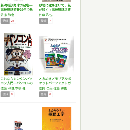
新潟明訓野球の秘密―
砂地に種をまいて、花
高校野球監督29年で教
が咲く（高校野球名将
え…
が挑…
佐藤 和也
佐藤 和也
登録
26
登録
7
これならカンタンパソ
ときめきメモリアルポ
コン入門―パソコンの
ケットパーフェクトガ
基礎…
イド…
佐藤 和也,本橋 健
依田 仁美,佐藤 和也
登録
0
登録
0