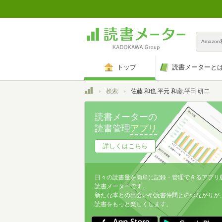
Amazo
トップ
読書メーターと
トップ
検索
佐藤 和也,平元 和彦,平田 研二
読書メーターの
読書管理
アプリ
詳しくはこちら
日々の読書量を簡単に記録・管理できるアプリ
読書メーターです。
新たな本との出会いや読書仲間とのつながりが
読書をもっと楽しくします。