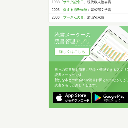
1988「
サラダ記念日
」現代歌人協会賞
2003「
愛する源氏物語
」紫式部文学賞
2006「
プーさんの鼻
」若山牧水賞
読書メーターの
読書管理
アプリ
詳しくはこちら
日々の読書量を簡単に記録・管理できるアプリ
読書メーターです。
新たな本との出会いや読書仲間とのつながりが
読書をもっと楽しくします。