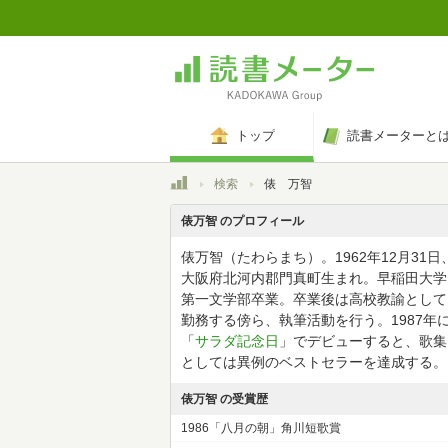
トップ
読書メーターと
トップ
検索
俵 万智
俵万智 のプロフィール
俵万智（たわらまち）。1962年12月31日
大阪府北河内郡門真町生まれ。早稲田大学
第一文学部卒業。卒業後は高校教諭として
勤務する傍ら、執筆活動を行う。1987年
「
サラダ記念日
」でデビューすると、歌集
としては異例のベストセラーを達成する。
俵万智 の受賞歴
1986「八月の朝」角川短歌賞