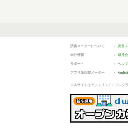
読書メーターについて
読書メ
会社情報
運営会
サポート
ヘルプ
アプリ版読書メーター
Andr
※本サイトはアフィリエイトプログ