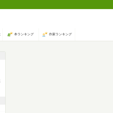
は
本ランキング
作家ランキング
、
に