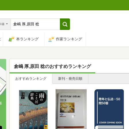
n和書
は
本ランキング
作家ランキング
倉嶋 厚,原田 稔
のおすすめランキング
おすすめランキング
新刊・発売日順
版
、