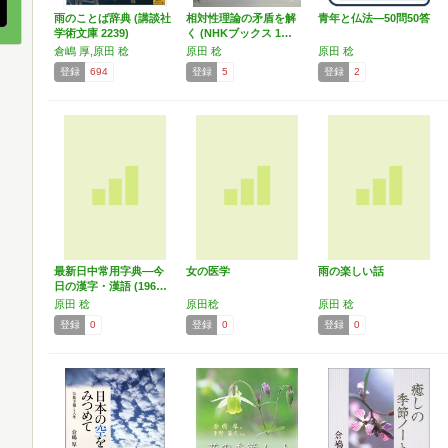
雨のことば辞典 (講談社
相対性理論の矛盾を解
青年と仏法―50問50答
学術文庫 2239)
く (NHKブックス 1…
倉嶋 厚,原田 稔
原田 稔
原田 稔
登録
694
登録
5
登録
2
最新日中常用字典―今
女の医学
雨の楽しい話
日の漢字・漢語 (196…
原田 稔
原田稔
原田 稔
登録
0
登録
0
登録
0