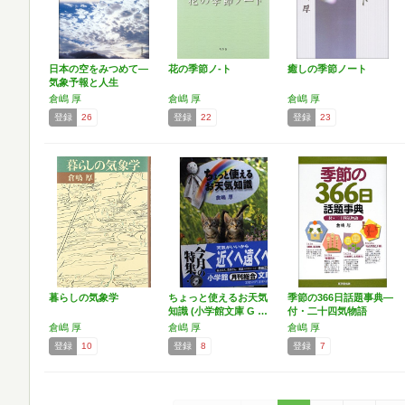
日本の空をみつめて―
花の季節ノ-ト
癒しの季節ノート
気象予報と人生
倉嶋 厚
倉嶋 厚
倉嶋 厚
登録
26
登録
22
登録
23
暮らしの気象学
ちょっと使えるお天気
季節の366日話題事典―
知識 (小学館文庫 G …
付・二十四気物語
倉嶋 厚
倉嶋 厚
倉嶋 厚
登録
10
登録
8
登録
7