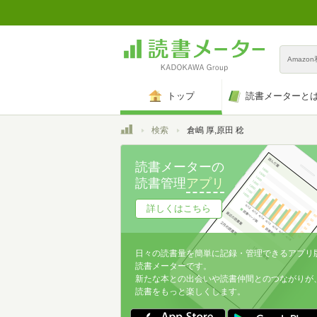
Amazo
トップ
読書メーターと
トップ
検索
倉嶋 厚,原田 稔
読書メーターの
読書管理
アプリ
詳しくはこちら
日々の読書量を簡単に記録・管理できるアプリ
読書メーターです。
新たな本との出会いや読書仲間とのつながりが
読書をもっと楽しくします。