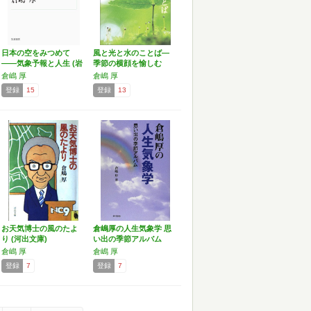
日本の空をみつめて
風と光と水のことば―
――気象予報と人生 (岩
季節の横顔を愉しむ
波…
倉嶋 厚
倉嶋 厚
登録
15
登録
13
お天気博士の風のたよ
倉嶋厚の人生気象学 思
り (河出文庫)
い出の季節アルバム
倉嶋 厚
倉嶋 厚
登録
7
登録
7