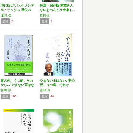
現代版ガリレオ メンデ
特選・保存版 家族みん
ル・サックス 単位の
なのおべんとう全集 (…
相…
原田 稔
原田稔
登録
2
登録
1
妻の死、うつ病、それ
やまない雨はない: 妻の
から… やまない雨はな
死、うつ病、それか
い…
ら…
倉嶋 厚
倉嶋 厚
登録
183
登録
40