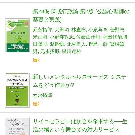
第23巻 関係行政論 第2版 (公認心理師の
基礎と実践)
元永拓郎
大御均
林直樹
小泉典章
菅野恵
米山明
小野寺敦志
佐藤由佳利
福田修治
町
田隆司
渡邉悟
北村尚人
野島一彦
繁桝算
男
元永拓郎
黒川達雄
9
新しいメンタルヘルスサービス システ
ムをどう作るか?
元永拓郎
7
サイコセラピーは統合を希求する──生
活の場という舞台での対人サービス