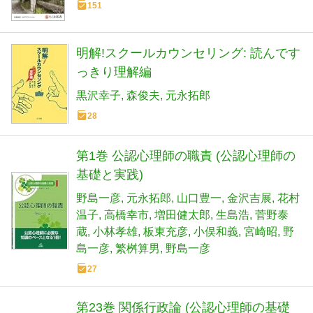
151
明解!スクールカウンセリング: 読んです
っきり理解編
黒沢幸子
森俊夫
元永拓郎
28
第1巻 公認心理師の職責 (公認心理師の
基礎と実践)
野島一彦
元永拓郎
山口豊一
金沢吉展
花村
温子
高橋幸市
増田健太郎
生島浩
菅野泰
蔵
小林孝雄
板東充彦
小俣和義
宮崎昭
野
島一彦
繁桝算男
野島一彦
27
第23巻 関係行政論 (公認心理師の基礎