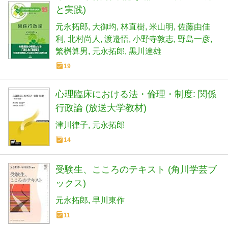
と実践)
元永拓郎
大御均
林直樹
米山明
佐藤由佳
利
北村尚人
渡邉悟
小野寺敦志
野島一彦
繁桝算男
元永拓郎
黒川達雄
19
心理臨床における法・倫理・制度: 関係
行政論 (放送大学教材)
津川律子
元永拓郎
14
受験生、こころのテキスト (角川学芸ブ
ックス)
元永拓郎
早川東作
11