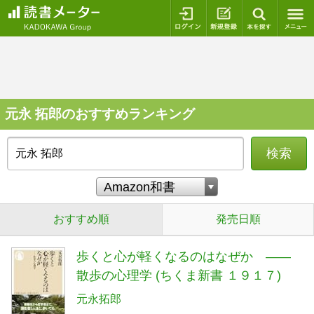
ログイン
新規登録
本を探
元永 拓郎のおすすめランキング
検索
おすすめ順
発売日順
歩くと心が軽くなるのはなぜか ――
散歩の心理学 (ちくま新書 １９１７)
元永拓郎