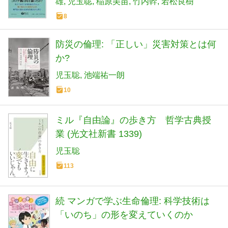
雄
児玉聡
稲原美苗
竹内幹
若松良樹
8
防災の倫理: 「正しい」災害対策とは何
か?
児玉聡
池端祐一朗
10
ミル『自由論』の歩き方 哲学古典授
業 (光文社新書 1339)
児玉聡
113
続 マンガで学ぶ生命倫理: 科学技術は
「いのち」の形を変えていくのか