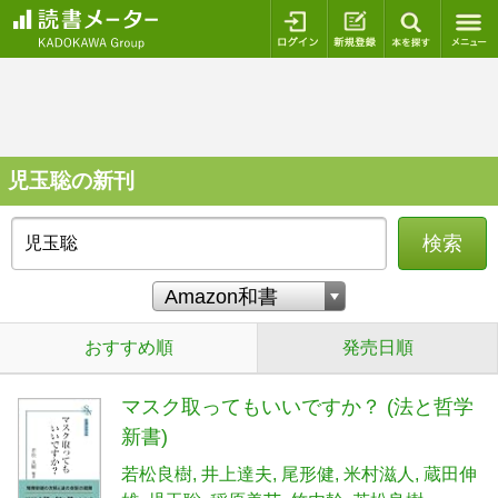
ログイン
新規登録
本を探
児玉聡の新刊
検索
おすすめ順
発売日順
マスク取ってもいいですか？ (法と哲学
新書)
若松良樹
井上達夫
尾形健
米村滋人
蔵田伸