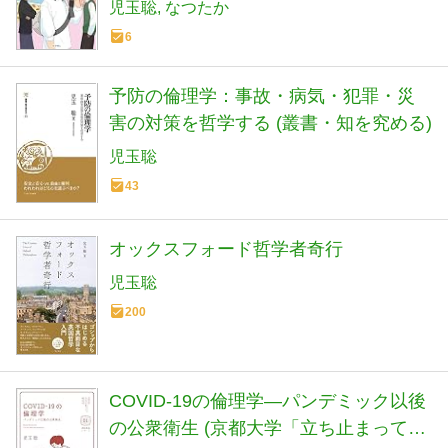
児玉聡
なつたか
6
予防の倫理学：事故・病気・犯罪・災
害の対策を哲学する (叢書・知を究める)
児玉聡
43
オックスフォード哲学者奇行
児玉聡
200
COVID-19の倫理学―パンデミック以後
の公衆衛生 (京都大学「立ち止まって、