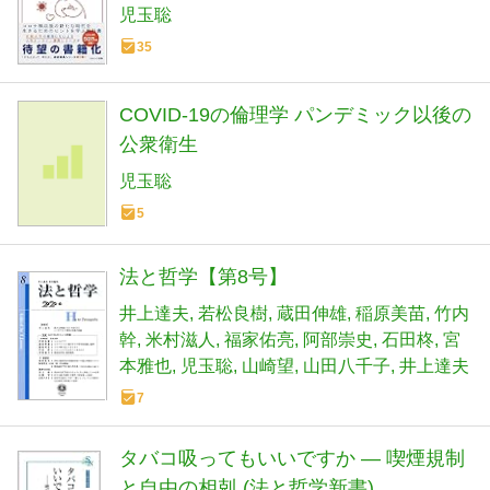
考える」連続講義シリーズ01)
児玉聡
35
COVID-19の倫理学 パンデミック以後の
公衆衛生
児玉聡
5
法と哲学【第8号】
井上達夫
若松良樹
蔵田伸雄
稲原美苗
竹内
幹
米村滋人
福家佑亮
阿部崇史
石田柊
宮
本雅也
児玉聡
山崎望
山田八千子
井上達夫
7
タバコ吸ってもいいですか ― 喫煙規制
と自由の相剋 (法と哲学新書)