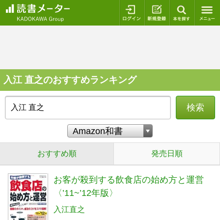
ログイン
新規登録
本を探
入江 直之のおすすめランキング
検索
おすすめ順
発売日順
お客が殺到する飲食店の始め方と運営
〈’11~’12年版〉
入江直之