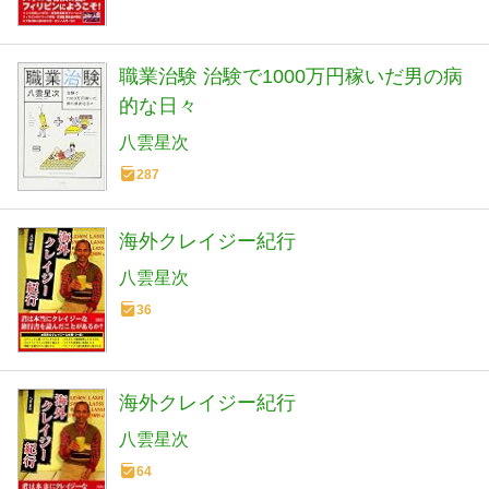
職業治験 治験で1000万円稼いだ男の病
的な日々
八雲星次
287
海外クレイジー紀行
八雲星次
36
海外クレイジー紀行
八雲星次
64