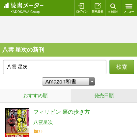
ログイン
新規登録
本を探
八雲 星次の新刊
検索
おすすめ順
発売日順
フィリピン 裏の歩き方
八雲星次
13