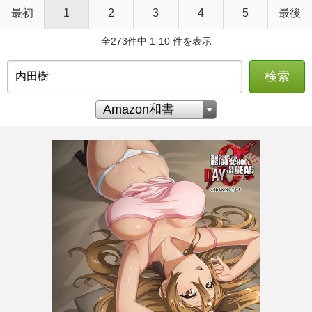
最初
1
2
3
4
5
最後
全273件中 1-10 件を表示
検索