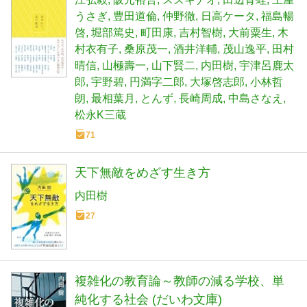
うさぎ
豊田道倫
仲野徹
日高ケータ
福島暢
啓
堀部篤史
町田康
吉村智樹
大前粟生
木
村衣有子
桑原茂一
酒井洋輔
茂山逸平
田村
晴信
山極壽一
山下賢二
内田樹
宇津呂鹿太
郎
宇野碧
円満字二郎
大塚啓志郎
小林哲
朗
最相葉月
とんず
長崎周成
中島さなえ
松永K三蔵
71
天下無敵をめざす生き方
内田樹
27
複雑化の教育論～教師の減る学校、単
純化する社会 (だいわ文庫)