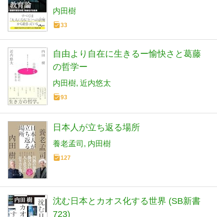
内田樹
33
自由より自在に生きるー愉快さと葛藤
の哲学ー
内田樹
近内悠太
93
日本人が立ち返る場所
養老孟司
内田樹
127
沈む日本とカオス化する世界 (SB新書
723)