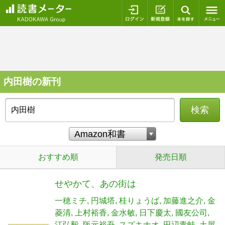
ログイン
新規登録
本を探
内田樹の新刊
検索
おすすめ順
発売日順
せやかて、あの街は
一穂ミチ
円城塔
桂りょうば
加藤進之介
金
菱清
上村裕香
金水敏
日下慶太
國友公司
江弘毅
阪元裕吾
スズキナオ
田辺青蛙
土屋