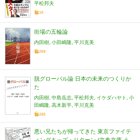
平松邦夫
10
街場の五輪論
内田樹
小田嶋隆
平川克美
269
脱グローバル論 日本の未来のつくりか
た
内田樹
中島岳志
平松邦夫
イケダハヤト
小
田嶋隆
高木新平
平川克美
285
悪い兄たちが帰ってきた 東京ファイテ
ィングキッズ・リターン (文春文庫 う