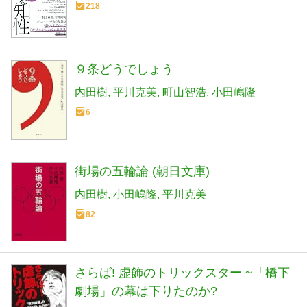
218
９条どうでしょう
内田樹
平川克美
町山智浩
小田嶋隆
6
街場の五輪論 (朝日文庫)
内田樹
小田嶋隆
平川克美
82
さらば! 虚飾のトリックスター ~「橋下
劇場」の幕は下りたのか?