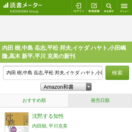
ログイン
新規登録
本を探
内田 樹,中島 岳志,平松 邦夫,イケダ ハヤト,小田嶋
隆,高木 新平,平川 克美の新刊
検索
おすすめ順
発売日順
沈黙する知性
内田樹
平川克美