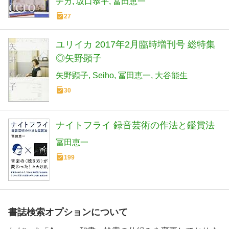
チカ
坂口恭平
冨田恵一
27
ユリイカ 2017年2月臨時増刊号 総特集
◎矢野顕子
矢野顕子
Seiho
冨田恵一
大谷能生
30
ナイトフライ 録音芸術の作法と鑑賞法
冨田恵一
199
書誌検索オプションについて