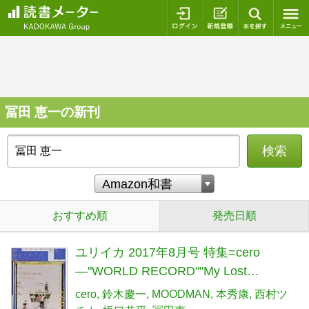
ログイン
新規登録
本を探
冨田 恵一の新刊
検索
おすすめ順
発売日順
ユリイカ 2017年8月号 特集=cero
―"WORLD RECORD""My Lost
City""Obscure Ride"...
cero
鈴木慶一
MOODMAN
本秀康
西村ツ