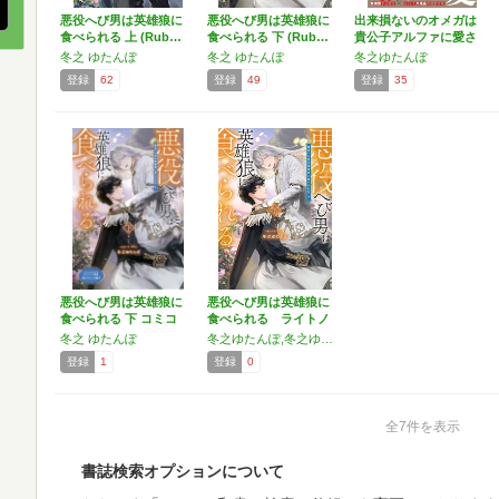
悪役へび男は英雄狼に
悪役へび男は英雄狼に
出来損ないのオメガは
食べられる 上 (Rub…
食べられる 下 (Rub…
貴公子アルファに愛さ
れ尽…
冬之 ゆたんぽ
冬之 ゆたんぽ
冬之ゆたんぽ
登録
62
登録
49
登録
35
悪役へび男は英雄狼に
悪役へび男は英雄狼に
食べられる 下 コミコ
食べられる ライトノ
ミ…
ベル…
冬之 ゆたんぽ
冬之ゆたんぽ,冬之ゆたんぽ
登録
1
登録
0
全7件を表示
書誌検索オプションについて