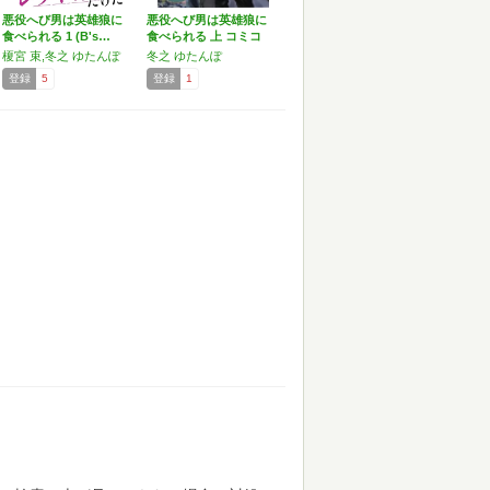
悪役へび男は英雄狼に
悪役へび男は英雄狼に
食べられる 1 (B's…
食べられる 上 コミコ
ミ…
榎宮 束,冬之 ゆたんぽ
冬之 ゆたんぽ
登録
5
登録
1