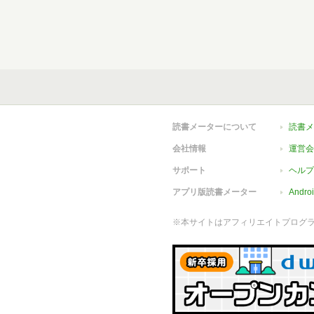
読書メーターについて
読書メ
会社情報
運営会
サポート
ヘルプ
アプリ版読書メーター
Andr
※本サイトはアフィリエイトプログ