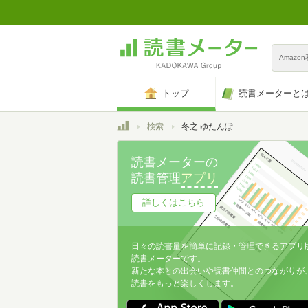
Amazo
トップ
読書メーターと
トップ
検索
冬之 ゆたんぽ
読書メーターの
読書管理
アプリ
詳しくはこちら
日々の読書量を簡単に記録・管理できるアプリ
読書メーターです。
新たな本との出会いや読書仲間とのつながりが
読書をもっと楽しくします。