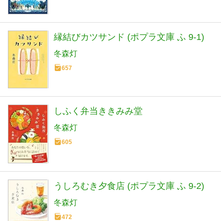
縁結びカツサンド (ポプラ文庫 ふ 9-1)
冬森灯
657
しふく弁当ききみみ堂
冬森灯
605
うしろむき夕食店 (ポプラ文庫 ふ 9-2)
冬森灯
472