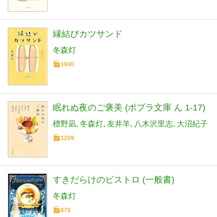
縁結びカツサンド
冬森灯
1940
眠れぬ夜のご褒美 (ポプラ文庫 ん 1-17)
標野凪
冬森灯
友井羊
八木沢里志
大沼紀子
1209
すきだらけのビストロ (一般書)
冬森灯
878