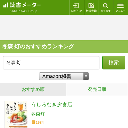
ログイン
新規登録
本を探
冬森 灯のおすすめランキング
検索
おすすめ順
発売日順
うしろむき夕食店
冬森灯
1984