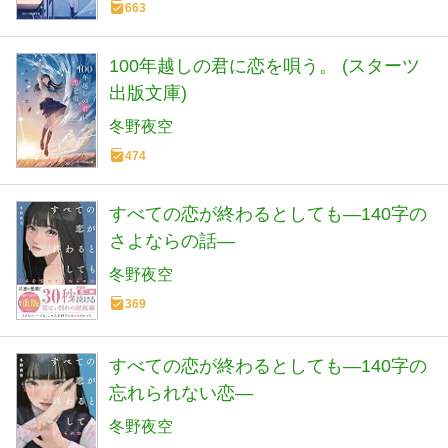
663
100年越しの君に恋を唄う。 (スターツ
出版文庫)
冬野夜空
474
すべての恋が終わるとしても―140字の
さよならの話―
冬野夜空
369
すべての恋が終わるとしても―140字の
忘れられない恋―
冬野夜空