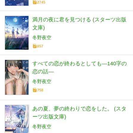
2745
満月の夜に君を見つける (スターツ出版
文庫)
冬野夜空
857
すべての恋が終わるとしても―140字の
恋の話―
冬野夜空
758
あの夏、夢の終わりで恋をした。 (スタ
ーツ出版文庫)
冬野夜空