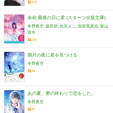
231
余命 最後の日に君 (スターツ出版文庫)
冬野夜空
森田碧
此見えこ
加賀美真也
蒼山
皆水
192
満月の夜に君を見つける
冬野夜空
88
あの夏、夢の終わりで恋をした。
冬野夜空
56