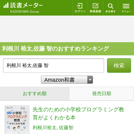
ログイン
新規登録
本を探
利根川 裕太,佐藤 智のおすすめランキング
検索
おすすめ順
発売日順
先生のための小学校プログラミング教
育がよくわかる本
利根川裕太
佐藤智