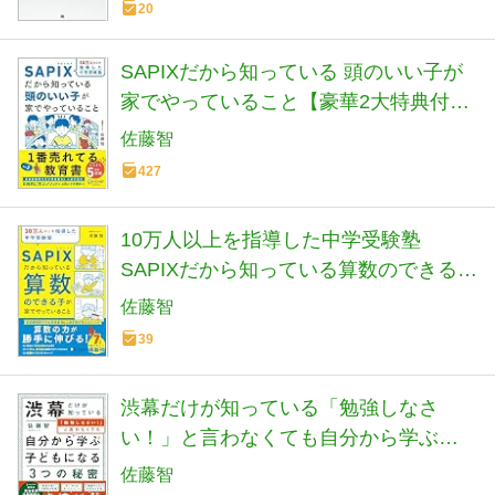
20
SAPIXだから知っている 頭のいい子が
家でやっていること【豪華2大特典付
き】
佐藤智
427
10万人以上を指導した中学受験塾
SAPIXだから知っている算数のできる子
が家でやっていること
佐藤智
39
渋幕だけが知っている「勉強しなさ
い！」と言わなくても自分から学ぶ子
どもになる３つの秘密
佐藤智