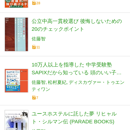
28
公立中高一貫校選び 後悔しないための
20のチェックポイント
佐藤智
11
10万人以上を指導した 中学受験塾
SAPIXだから知っている 頭のいい子が
家でやっていること
佐藤智
松村夏紀
ディスカヴァー・トゥエン
ティワン
7
ユースホステルに託した夢 リヒャル
ト・シルマン伝 (PARADE BOOKS)