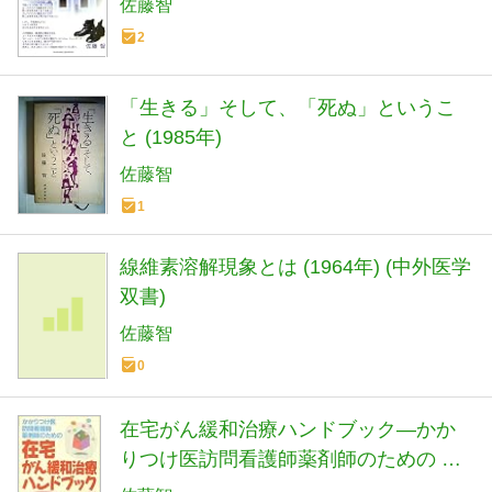
佐藤智
2
「生きる」そして、「死ぬ」というこ
と (1985年)
佐藤智
1
線維素溶解現象とは (1964年) (中外医学
双書)
佐藤智
0
在宅がん緩和治療ハンドブック―かか
りつけ医訪問看護師薬剤師のための 在
宅チームのためのお役立ちノウハウ集