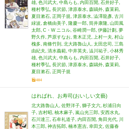
雄
色川武大
中島らも
内田百閒
石井好子
種村季弘
長沢節
津原泰水
森鷗外
森茉莉
夏目漱石
正岡子規
津原泰水
澁澤龍彥
古川
緑波
倉橋由美子
隆慶一郎
筒井康隆
山田風
太郎
C・W ニコル
谷崎潤一郎
伊藤計劃
夢
野久作
芦原すなお
青木正児
上村一夫
村山
槐多
南條竹則
北大路魯山人
太田忠司
三島
由紀夫
清水義範
中井英夫
澁川祐子
小林秀
雄
色川武大
中島らも
内田百閒
石井好子
種村季弘
長沢節
津原泰水
森鷗外
森茉莉
夏目漱石
正岡子規
484
はればれ、お寿司(おいしい文藝)
北大路魯山人
佐野洋子
獅子文六
杉浦日向
子
吉村昭
柚木麻子
嵐山光三郎
安西水丸
石川達三
石牟礼道子
内田百閒
角田光代
川
本三郎
神吉拓郎
楠本憲吉
幸田文
佐藤春