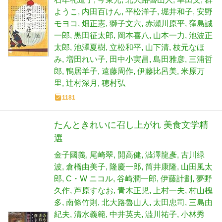
ようこ
内田百けん
平松洋子
堀井和子
安野
モヨコ
畑正憲
獅子文六
赤瀬川原平
窪島誠
一郎
黒田征太郎
岡本喜八
山本一力
池波正
太郎
池澤夏樹
立松和平
山下清
枝元なほ
み
増田れい子
田中小実昌
島田雅彦
三浦哲
郎
鴨居羊子
遠藤周作
伊藤比呂美
米原万
里
辻村深月
穂村弘
1181
たんときれいに召し上がれ 美食文学精
選
金子國義
尾崎翠
開高健
澁澤龍彥
古川緑
波
倉橋由美子
隆慶一郎
筒井康隆
山田風太
郎
C・W ニコル
谷崎潤一郎
伊藤計劃
夢野
久作
芦原すなお
青木正児
上村一夫
村山槐
多
南條竹則
北大路魯山人
太田忠司
三島由
紀夫
清水義範
中井英夫
澁川祐子
小林秀