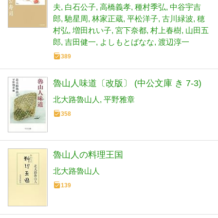
夫
白石公子
高橋義孝
種村季弘
中谷宇吉
郎
馳星周
林家正蔵
平松洋子
古川緑波
穂
村弘
増田れい子
宮下奈都
村上春樹
山田五
郎
吉田健一
よしもとばなな
渡辺淳一
389
魯山人味道〔改版〕 (中公文庫 き 7-3)
北大路魯山人
平野雅章
358
魯山人の料理王国
北大路魯山人
139