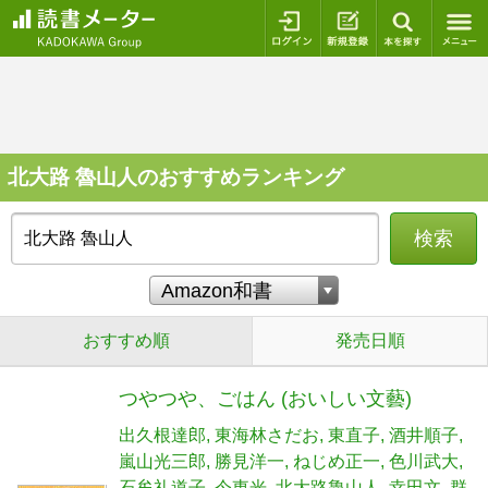
ログイン
新規登録
本を探
北大路 魯山人のおすすめランキング
検索
おすすめ順
発売日順
つやつや、ごはん (おいしい文藝)
出久根達郎
東海林さだお
東直子
酒井順子
嵐山光三郎
勝見洋一
ねじめ正一
色川武大
石牟礼道子
今東光
北大路魯山人
幸田文
群