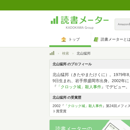
Amazo
トップ
読書メーターと
トップ
検索
北山猛邦
北山猛邦 のプロフィール
北山猛邦（きたやまたけくに）。1979年8
9日生まれ、岩手県盛岡市出身。2002年に
『
「クロック城」殺人事件
』でデビュー。
北山猛邦 の受賞歴
2002『
「クロック城」殺人事件
』第24回メフィ
ト賞受賞
読書メーターの