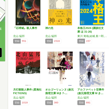
『石球城』殺人事件
神の光
本格王2024 (講談社文
版
庫 ほ 31-26)
北山 猛邦
北山 猛邦
東川 篤哉,結城 真一郎,北山 猛邦,青崎 有吾,荒木 あかね,宮内 悠介
、
登録
551
登録
1516
登録
157
月灯館殺人事件 (星海社
オルゴーリェンヌ (創元
アルファベット荘事件
FICTIONS)
推理文庫 Mき 7-…
(創元推理文庫 M き…
北山 猛邦
北山 猛邦
北山 猛邦
登録
1019
登録
360
登録
691