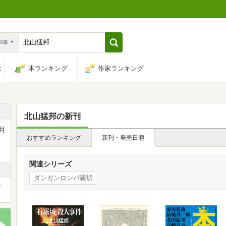
n和書
は
本ランキング
作家ランキング
北山猛邦
の新刊
月
おすすめランキング
新刊・発売日順
関連シリーズ
ダンガンロンパ霧切
ス