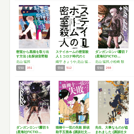
密室から黒猫を取り出
ステイホームの密室殺
ダンガンロンパ霧切 7
す方法 (名探偵音野順
人 1 コロナ時代のミ
(星海社FICTIO…
の…
ス…
北山 猛邦
織守 きょうや,北山 猛邦,斜線堂 有紀,津田 彷徨,渡辺 浩弐
北山 猛邦,小松崎 類
登録
351
登録
512
登録
268
ダンガンロンパ霧切 5
猫柳十一弦の失敗 探偵
先生、大事なものが盗
(星海社FICTIO…
助手五箇条 (講談社文…
まれました (講談社タ