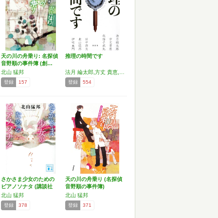
天の川の舟乗り: 名探偵
推理の時間です
音野順の事件簿 (創…
北山 猛邦
法月 綸太郎,方丈 貴恵,我孫子 武丸,田中 啓文,北山 猛邦,伊吹 亜門
登録
157
登録
554
さかさま少女のための
天の川の舟乗り (名探偵
ピアノソナタ (講談社
音野順の事件簿)
文…
北山 猛邦
北山 猛邦
登録
378
登録
371