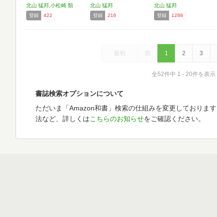
イ…
北山 猛邦,小松崎 類
北山 猛邦
北山 猛邦
登録
422
登録
216
登録
1288
最初
前
1
2
3
全52件中 1 - 20件を表示
書誌検索オプションについて
ただいま「Amazon和書」検索の仕組みを変更しておりま
法など、詳しくは
こちらのお知らせ
をご確認ください。