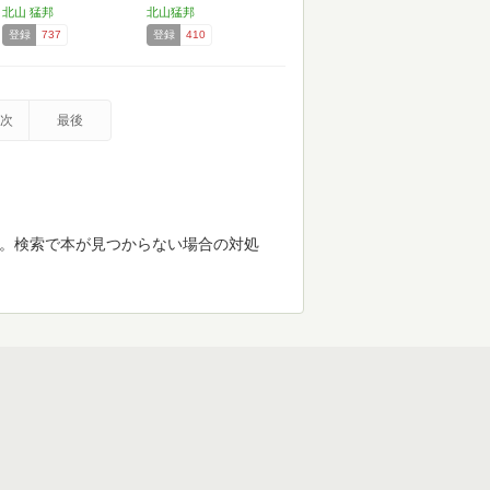
北山 猛邦
北山猛邦
登録
737
登録
410
次
最後
す。検索で本が見つからない場合の対処