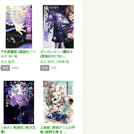
千年図書館 (講談社ノベ
ダンガンロンパ霧切 6
ルス キI- 8)
(星海社FICTIO…
北山 猛邦
北山 猛邦,小松崎 類
登録
1343
登録
325
つめたい転校生 (角川文
人魚姫: 探偵グリムの手
庫)
稿 (徳間文庫 き …