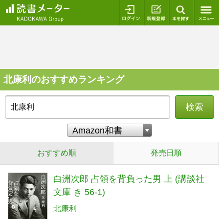
ログイン
新規登録
本を探
北康利のおすすめランキング
検索
おすすめ順
発売日順
白洲次郎 占領を背負った男 上 (講談社
文庫 き 56-1)
北康利