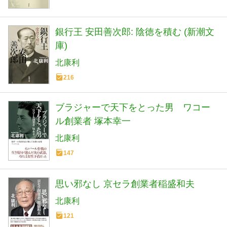
銀行王 安田善次郎: 陰徳を積む (新潮文
庫)
北康利
216
ブラジャーで天下をとった男 ワコー
ル創業者 塚本幸一
北康利
147
思い邪なし 京セラ創業者稲盛和夫
北康利
121