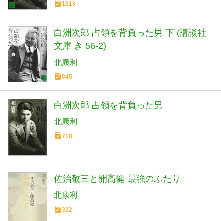
1018
白洲次郎 占領を背負った男 下 (講談社
文庫 き 56-2)
北康利
845
白洲次郎 占領を背負った男
北康利
718
佐治敬三と開高健 最強のふたり
北康利
332