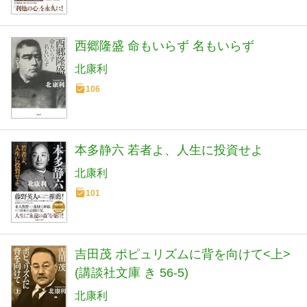
西郷隆盛 命もいらず 名もいらず
北康利
106
本多静六 若者よ、人生に投資せよ
北康利
101
吉田茂 ポピュリズムに背を向けて<上>
(講談社文庫 き 56-5)
北康利