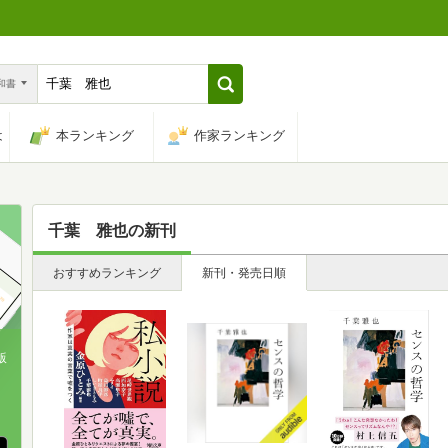
n和書
は
本ランキング
作家ランキング
千葉 雅也
の新刊
おすすめランキング
新刊・発売日順
版
、