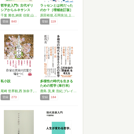
哲学史入門I: 古代ギリ
ラッセンとは何だった
シアからルネサンス
のか？［増補改訂版］
ま…
千葉 雅也,納富 信留,山内 志朗,伊藤 博明
原田裕規,石岡良治,上田和彦,大野左紀子,大山エンリコイサム,加島卓,河原啓子,北澤憲昭,木村絵理子,暮沢剛巳,斎藤環,椹木野衣,千葉雅也,土屋誠一,中ザワヒデキ,速水健朗,星野太
登録
840
登録
119
私小説
多様性の時代を生きる
ための哲学 (単行本)
尾崎 世界観,西 加奈子,島田 雅彦,町屋 良平,しいき ともみ,エリイ,千葉 雅也,水上 文
鹿島 茂,東 浩紀,ブレイディみかこ,千葉 雅也,ドミニク・チェン,宇野 重規,石井 洋二郎
登録
273
登録
184