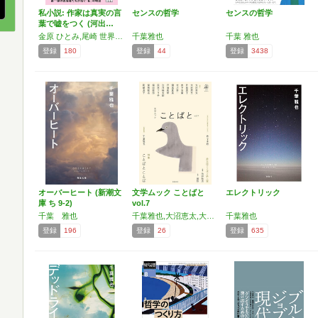
私小説: 作家は真実の言
センスの哲学
センスの哲学
葉で嘘をつく (河出…
金原 ひとみ,尾崎 世界観,西 加奈子,高瀬 隼子,エリイ,島田 雅彦,町屋 良平,しいき ともみ,千葉 雅也
千葉雅也
千葉 雅也
登録
180
登録
44
登録
3438
オーバーヒート (新潮文
文学ムック ことばと
エレクトリック
庫 ち 9-2)
vol.7
千葉 雅也
千葉雅也,大沼恵太,大前粟生,片島麦子,木下古栗,佐川恭一,瀬尾夏美,戸田真琴,法月綸太郎,笛宮ヱリ子,福田節郎,保坂和志,町屋良平,佐々木敦,池谷和浩,藤野
千葉雅也
登録
196
登録
26
登録
635