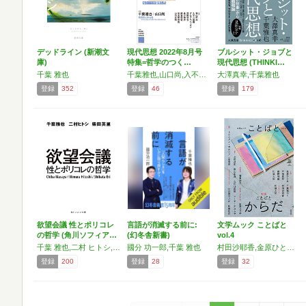
デッドライン (新潮文
現代思想 2022年8月号
ブルシット・ジョブと
庫)
特集=哲学のつく…
現代思想 (THINKI…
千葉 雅也
千葉雅也,山口尚,入不二基義,山内志朗,森岡正博
大澤真幸,千葉雅也
登録
352
登録
46
登録
179
欲望会議 性とポリコレ
言語が消滅する前に:
文学ムック ことばと
の哲学 (角川ソフィア…
(幻冬舎新書)
vol.4
千葉 雅也,二村 ヒトシ,柴田 英里
國分 功一郎,千葉 雅也
村田沙耶香,金原ひとみ,古川日出男,千葉雅也,東山彰良,戸田真琴,藤野可織,松波太郎,マーサ・ナカムラ,上田岳弘,トリスタン・ガルシア,小田原のどか,和田彩花,菅原睦子,笛宮ヱリ子
登録
200
登録
28
登録
32