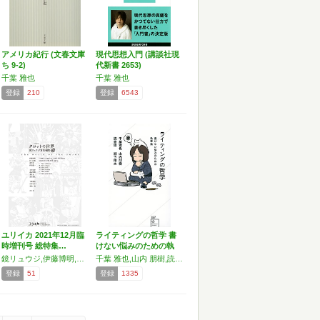
アメリカ紀行 (文春文庫
現代思想入門 (講談社現
ち 9-2)
代新書 2653)
千葉 雅也
千葉 雅也
登録
210
登録
6543
ユリイカ 2021年12月臨
ライティングの哲学 書
時増刊号 総特集…
けない悩みのための執
筆…
鏡リュウジ,伊藤博明,夢然堂,今野喜和人,武内大,江口之隆,マギー・ハイド,マーカス・カッツ,松田和也,メアリ・グリア,ロナルド・デッカー,マイケル・ダメット,伊泉龍一,河西瑛里子,佐藤元泰,橋迫瑞穂,マルコ・パーシ,エミリー・オーガー,小田まゆみ,天野喜孝,萩尾望都,暮れの酉,ニシ―,石井ゆかり,米光一成,荒井良二,蒼井翔太,ジェラルディン・バスキン,星野太朗,千葉雅也
千葉 雅也,山内 朋樹,読書猿,瀬下 翔太
登録
51
登録
1335