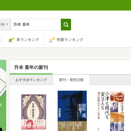
n和書
は
本ランキング
作家ランキング
升本 喜年
の新刊
おすすめランキング
新刊・発売日順
版
、