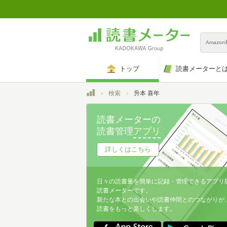
Amazo
トップ
読書メーターと
トップ
検索
升本 喜年
読書メーターの
読書管理
アプリ
詳しくはこちら
日々の読書量を簡単に記録・管理できるアプリ
読書メーターです。
新たな本との出会いや読書仲間とのつながりが
読書をもっと楽しくします。