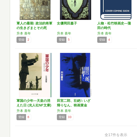
軍人の最期: 政治的将軍
女優岡田嘉子
人物・松竹映画史―蒲
の生きざまとその死
田の時代
升本 喜年
升本 喜年
升本 喜年
登録
2
登録
5
登録
4
軍国の少年―天皇の消
田宮二郎、壮絶!: いざ
えた日 (光人社NF文庫)
帰りなん、映画黄金
の…
升本 喜年
升本 喜年
登録
6
登録
33
全17件を表示