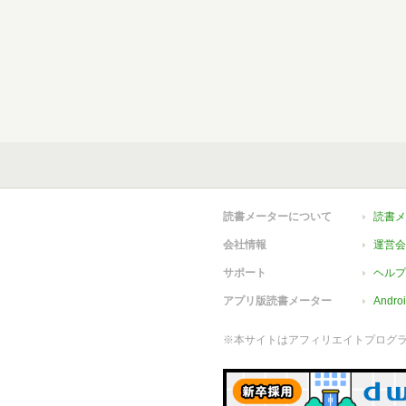
読書メーターについて
読書メ
会社情報
運営会
サポート
ヘルプ
アプリ版読書メーター
Andr
※本サイトはアフィリエイトプログ