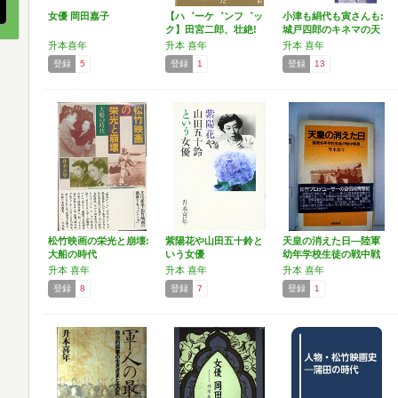
女優 岡田嘉子
【ハ゛ーケ゛ンフ゛ッ
小津も絹代も寅さんも:
ク】田宮二郎、壮絶!
城戸四郎のキネマの天
地
升本喜年
升本 喜年
升本 喜年
登録
5
登録
1
登録
13
松竹映画の栄光と崩壊:
紫陽花や山田五十鈴と
天皇の消えた日―陸軍
大船の時代
いう女優
幼年学校生徒の戦中戦
後
升本 喜年
升本 喜年
升本 喜年
登録
8
登録
7
登録
1