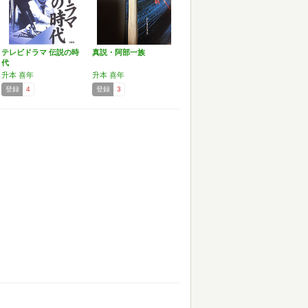
テレビドラマ 伝説の時
真説・阿部一族
代
升本 喜年
升本 喜年
登録
4
登録
3