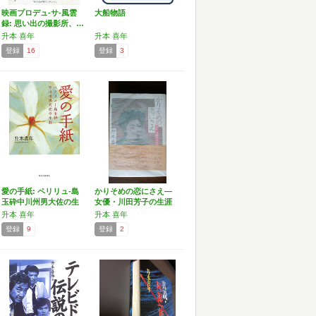
映画プロデュ-サ-風雲
大船物語
録: 思い出の撮影所、…
升本 喜年
升本 喜年
登録
16
登録
3
愛の手紙: ペリリュ-島
かりそめの恋にさえ―
玉砕中川州男大佐の生
女優・川田芳子の生涯
涯
升本 喜年
升本 喜年
登録
9
登録
2