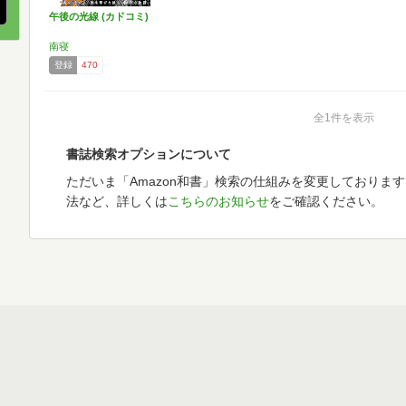
午後の光線 (カドコミ)
南寝
登録
470
全1件を表示
書誌検索オプションについて
ただいま「Amazon和書」検索の仕組みを変更しておりま
法など、詳しくは
こちらのお知らせ
をご確認ください。