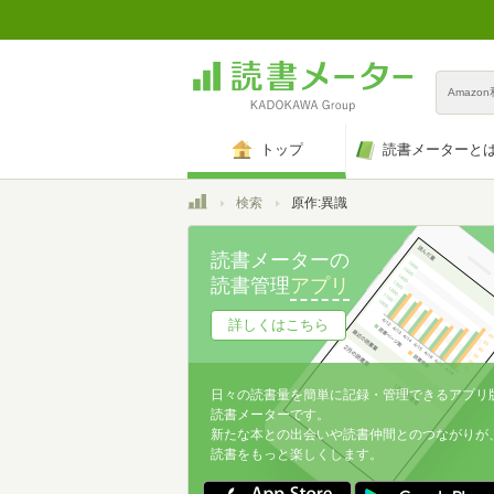
Amazo
トップ
読書メーターと
トップ
検索
原作:異識
読書メーターの
読書管理
アプリ
詳しくはこちら
日々の読書量を簡単に記録・管理できるアプリ
読書メーターです。
新たな本との出会いや読書仲間とのつながりが
読書をもっと楽しくします。