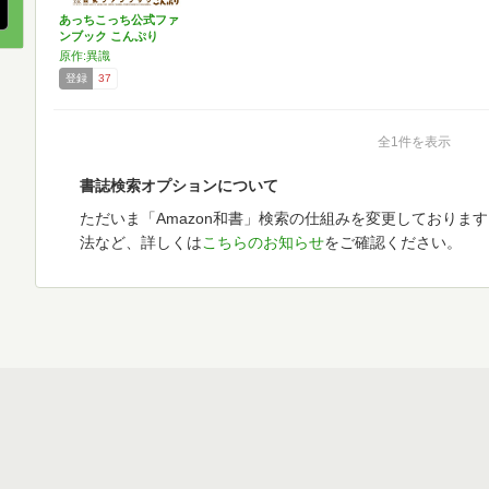
あっちこっち公式ファ
ンブック こんぷり
(ま…
原作:異識
登録
37
全1件を表示
書誌検索オプションについて
ただいま「Amazon和書」検索の仕組みを変更しておりま
法など、詳しくは
こちらのお知らせ
をご確認ください。