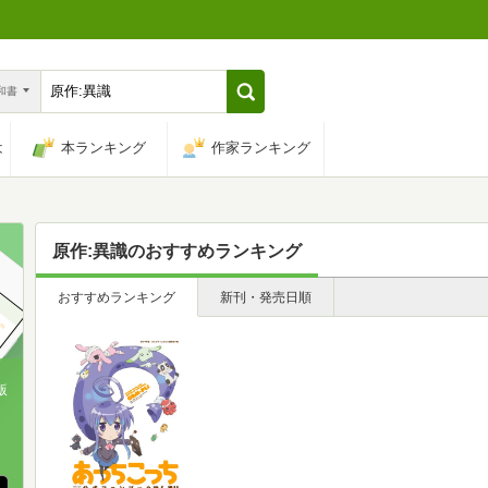
n和書
は
本ランキング
作家ランキング
原作:異識
のおすすめランキング
おすすめランキング
新刊・発売日順
版
、