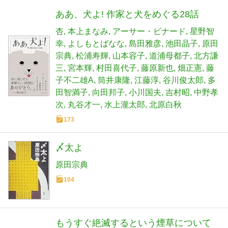
ああ、犬よ! 作家と犬をめぐる28話
杏
本上まなみ
アーサー・ビナード
星野智
幸
よしもとばなな
島田雅彦
池田晶子
原田
宗典
松浦寿輝
山本容子
道浦母都子
北方謙
三
宮本輝
村田喜代子
藤原新也
畑正憲
藤
子不二雄A
筒井康隆
江藤淳
谷川俊太郎
多
田智満子
向田邦子
小川国夫
吉村昭
中野孝
次
丸谷才一
水上瀧太郎
北原白秋
173
〆太よ
原田宗典
104
もうすぐ絶滅するという煙草について