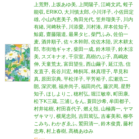
上荒野
上坂あゆ美
上間陽子
江崎文武
蛭子
能収
ERIKO
大川慎太郎
小川洋子
小佐田定
雄
小山内恵美子
角田光代
笠井瑠美子
川内
有緒
河﨑秋子
川添愛
川村湊
岸本佐知子
鯨庭
齋藤陽道
最果タヒ
柴門ふみ
佐伯一
麦
酒井順子
佐々木幹郎
佐佐木陸
沢木耕太
郎
市街地ギャオ
柴田一成
鈴木咲子
鈴木涼
美
スズキナオ
千宗室
髙樹のぶ子
髙嶋政
伸
天童荒太
富田望生
西山繭子
延江浩
信
友直子
長谷川宏
蜂飼耳
林真理子
早見和
真
原田宗典
平松洋子
平芳裕子
広瀬浩二
朗
深沢潮
福井尚子
福田尚代
藤沢周
星野
知子
ほしよりこ
穂村弘
堀江敏幸
町田康
松下K三蔵
三浦しをん
蓑田沙希
牟田都子
村井祐樹
村田喜代子
燃え殻
山極壽一
ヤマ
ザキマリ
横尾忠則
吉田篤弘
吉峯美和
柳亭
こみち
わかぎゑふ
鷲田清一
鈴木俊貴
藤村
忠寿
村上春樹
髙橋あゆみ