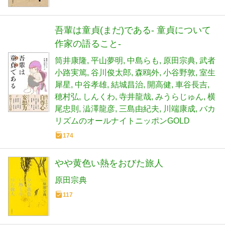
吾輩は童貞(まだ)である- 童貞について
作家の語ること-
筒井康隆
平山夢明
中島らも
原田宗典
武者
小路実篤
谷川俊太郎
森鴎外
小谷野敦
室生
犀星
中谷孝雄
結城昌治
開高健
車谷長吉
穂村弘
しんくわ
寺井龍哉
みうらじゅん
横
尾忠則
澁澤龍彦
三島由紀夫
川端康成
バカ
リズムのオールナイトニッポンGOLD
174
やや黄色い熱をおびた旅人
原田宗典
117