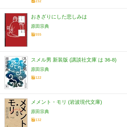
232
おきざりにした悲しみは
原田宗典
555
スメル男 新装版 (講談社文庫 は 36-8)
原田宗典
122
メメント・モリ (岩波現代文庫)
原田宗典
132