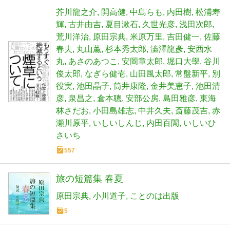
芥川龍之介
開高健
中島らも
内田樹
松浦寿
輝
古井由吉
夏目漱石
久世光彦
浅田次郎
荒川洋治
原田宗典
米原万里
吉田健一
佐藤
春夫
丸山薫
杉本秀太郎
澁澤龍彥
安西水
丸
あさのあつこ
安岡章太郎
堀口大學
谷川
俊太郎
なぎら健壱
山田風太郎
常盤新平
別
役実
池田晶子
筒井康隆
金井美恵子
池田清
彦
泉昌之
倉本聰
安部公房
島田雅彦
東海
林さだお
小田島雄志
中井久夫
斎藤茂吉
赤
瀬川原平
いしいしんじ
内田百閒
いしいひ
さいち
557
旅の短篇集 春夏
原田宗典
小川道子
ことのは出版
5