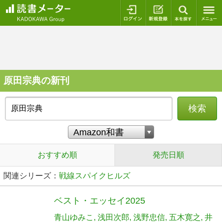
ログイン
新規登録
本を探
原田宗典の新刊
検索
おすすめ順
発売日順
関連シリーズ：
戦線スパイクヒルズ
ベスト・エッセイ2025
青山ゆみこ
浅田次郎
浅野忠信
五木寛之
井