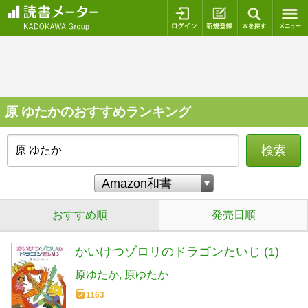
ログイン
新規登録
本を探
原 ゆたかのおすすめランキング
検索
おすすめ順
発売日順
かいけつゾロリのドラゴンたいじ (1)
原ゆたか
原ゆたか
1163