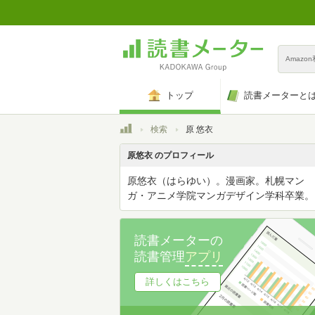
Amazo
トップ
読書メーターと
トップ
検索
原 悠衣
原悠衣 のプロフィール
原悠衣（はらゆい）。漫画家。札幌マン
ガ・アニメ学院マンガデザイン学科卒業。
読書メーターの
読書管理
アプリ
詳しくはこちら