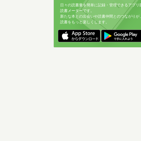
日々の読書量を簡単に記録・管理できるアプリ
読書メーターです。
新たな本との出会いや読書仲間とのつながりが
読書をもっと楽しくします。