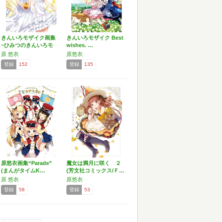
きんいろモザイク画集
きんいろモザイク Best
~ひみつのきんいろモ
wishes. …
ザ…
原 悠衣
原悠衣
登録
152
登録
135
原悠衣画集“Parade”
魔女は満月に咲く ２
(まんがタイムK…
(芳文社コミックス/Ｆ…
原 悠衣
原悠衣
登録
58
登録
53