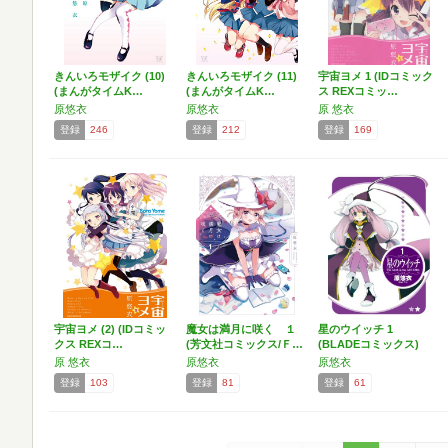
きんいろモザイク (10)
きんいろモザイク (11)
宇宙ヨメ 1 (IDコミック
(まんがタイムK…
(まんがタイムK…
ス REXコミッ…
原悠衣
原悠衣
原 悠衣
登録
246
登録
212
登録
169
宇宙ヨメ (2) (IDコミッ
魔女は満月に咲く １
星のウイッチ 1
クス REXコ…
(芳文社コミックス/Ｆ…
(BLADEコミックス)
原 悠衣
原悠衣
原悠衣
登録
103
登録
81
登録
61