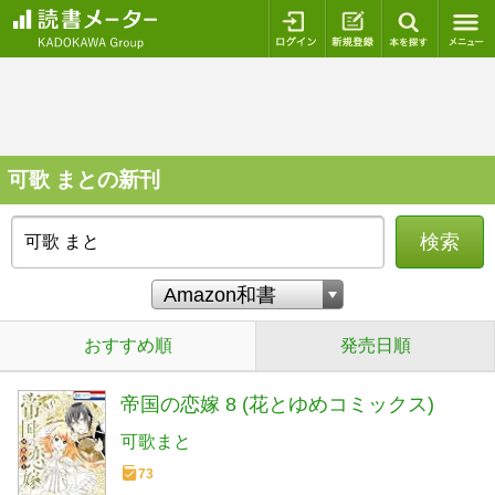
ログイン
新規登録
本を探
可歌 まとの新刊
検索
おすすめ順
発売日順
帝国の恋嫁 8 (花とゆめコミックス)
可歌まと
73