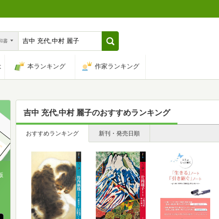
n和書
は
本ランキング
作家ランキング
吉中 充代,中村 麗子
のおすすめランキング
おすすめランキング
新刊・発売日順
版
、