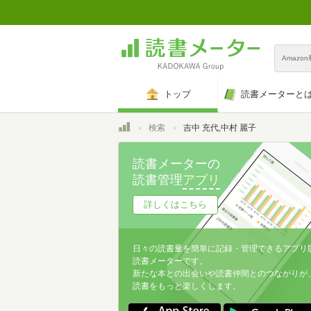
Amazo
トップ
読書メーターと
トップ
検索
吉中 充代,中村 麗子
読書メーターの
読書管理
アプリ
詳しくはこちら
日々の読書量を簡単に記録・管理できるアプリ
読書メーターです。
新たな本との出会いや読書仲間とのつながりが
読書をもっと楽しくします。