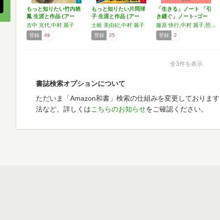
もっと知りたい竹内栖
もっと知りたい片岡球
「生きる」ノート 「引
鳳 生涯と作品 (アー
子 生涯と作品 (アー
き継ぐ」ノート~ゴー
ト…
ト…
ル…
吉中 充代,中村 麗子
土岐 美由紀,中村 麗子
藤原 快行,中村 麗子,照本 夏子,田村 拓樹,瀬川 貴夫
登録
49
登録
25
登録
2
全3件を表示
書誌検索オプションについて
ただいま「Amazon和書」検索の仕組みを変更しておりま
法など、詳しくは
こちらのお知らせ
をご確認ください。